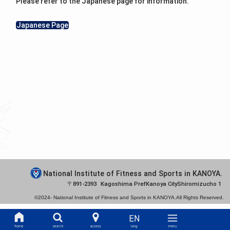
Please refer to the Japanese page for information.
Japanese Page
National Institute of Fitness and Sports in KANOYA.
891-2393
Kagoshima Pref
Kanoya City
Shiromizucho 1
©2024-
National Institute of Fitness and Sports in KANOYA.
All Rights Reserved.