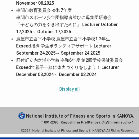
November 08,2025
串間市教育委員会 令和7年度
串間市スポーツ少年団指導者並びに母集団研修会
「子どもの力を引き出すために」 Lecturer October
17,2025～ October 17,2025
鹿屋市立吾平小学校 鹿屋市立吾平小学校1.2年生
Exseed指導 学生ボランティアサポート Lecturer
September 24,2025～ September 24,2025
肝付町立内之浦小学校 令和6年度 第2回学校保健委員会
Exseedで親子一緒に体力づくりをしよう！ Lecturer
December 03,2024～ December 03,2024
Display all
National Institute of Fitness and Sports in KANOYA.
891-2393
Kagoshima Pref
Kanoya City
Shiromizucho 1
©2024-
National Institute of Fitness and Sports in KANOYA.
All Rights Reserved.