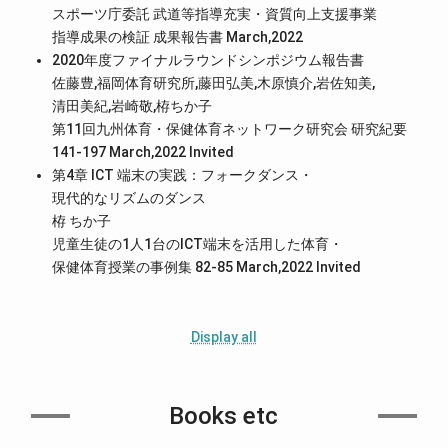
スポーツ庁委託 武道等指導充実・資質向上支援事業
指導成果の検証 成果報告書 March,2022
2020年度ファイナルラウンドシンポジウム報告書
佐藤豊,福岡体育研究所,藤田弘美,木原慎介,岩佐知美,
清田美紀,岩崎敬,栫ちか子
第11回九州体育・保健体育ネットワーク研究会 研究紀要
141-197 March,2022
Invited
第4章 ICT 端末の実践：フォークダンス・
現代的なリズムのダンス
栫 ちか子
児童生徒の1人1台のICT端末を活用した体育・
保健体育授業の事例集 82-85 March,2022
Invited
Display all
Books etc