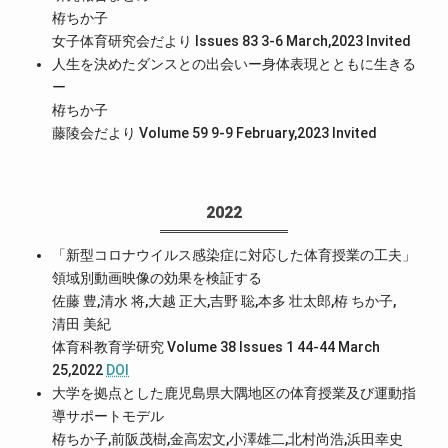
栫ちか子
女子体育研究会だより Issues 83 3-6 March,2023
Invited
人生を決めたダンスとの出会いー身体表現とともに生きる
ー
栫ちか子
藤陵会だより Volume 59 9-9 February,2023
Invited
2022
「新型コロナウイルス感染症に対応した体育授業の工夫」
領域別動画映像の効果を検証する
佐藤 豊,清水 将,大越 正大,吉野 聡,本多 壮太郎,栫 ちか子,
清田 美紀
体育科教育学研究 Volume 38 Issues 1 44-44 March
25,2022
DOI
大学を拠点とした鹿児島県大隅地区の体育授業及び運動指
導サポートモデル
栫ちか子,前阪茂樹,金高宏文,小澤雄二,北村尚浩,浜田幸史