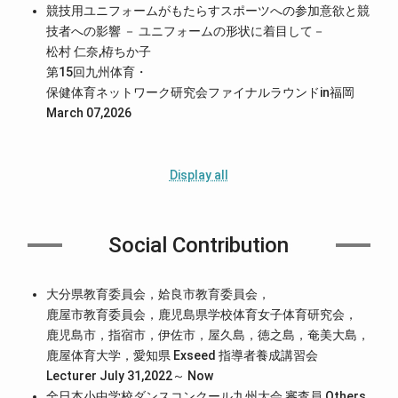
競技用ユニフォームがもたらすスポーツへの参加意欲と競
技者への影響 － ユニフォームの形状に着目して－
松村 仁奈,栫ちか子
第15回九州体育・
保健体育ネットワーク研究会ファイナルラウンドin福岡
March 07,2026
Display all
Social Contribution
大分県教育委員会，姶良市教育委員会，
鹿屋市教育委員会，鹿児島県学校体育女子体育研究会，
鹿児島市，指宿市，伊佐市，屋久島，徳之島，奄美大島，
鹿屋体育大学，愛知県 Exseed 指導者養成講習会
Lecturer July 31,2022～ Now
全日本小中学校ダンスコンクール九州大会 審査員 Others