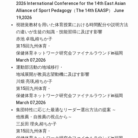
2026 International Conference for the 14th East Asian
Alliance of Sport Pedagogy（The 14th EAASP） June
19,2026
視聴覚教材を用いた体育授業における時間配分や説明方法
の違いが生徒の知識・技能習得に及ぼす影響
赤池 卓哉,栫ちか子
第15回九州体育・
保健体育ネットワーク研究会ファイナルラウンドin福岡
March 07,2026
運動部活動の地域移行・
地域展開が教員志望動機に及ぼす影響
川畑 亮瑛,栫ちか子
第15回九州体育・
保健体育ネットワーク研究会ファイナルラウンドin福岡
March 07,2026
集団特性に応じた最適なリーダー選出方法の提案 ～
他推薦・自推薦の視点から～
三反田 理央,栫ちか子
第15回九州体育・