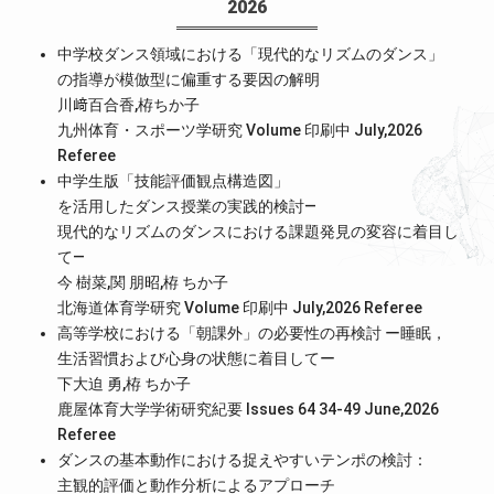
2026
中学校ダンス領域における「現代的なリズムのダンス」
の指導が模倣型に偏重する要因の解明
川﨑百合香,栫ちか子
九州体育・スポーツ学研究 Volume 印刷中 July,2026
Referee
中学生版「技能評価観点構造図」
を活用したダンス授業の実践的検討―
現代的なリズムのダンスにおける課題発見の変容に着目し
て―
今 樹菜,関 朋昭,栫 ちか子
北海道体育学研究 Volume 印刷中 July,2026
Referee
高等学校における「朝課外」の必要性の再検討 ー睡眠，
生活習慣および心身の状態に着目してー
下大迫 勇,栫 ちか子
鹿屋体育大学学術研究紀要 Issues 64 34-49 June,2026
Referee
ダンスの基本動作における捉えやすいテンポの検討：
主観的評価と動作分析によるアプローチ