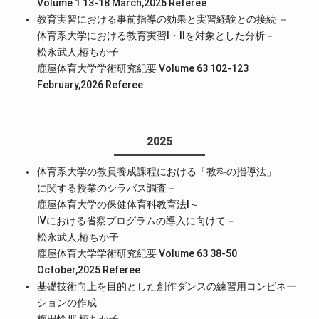
Volume 1 13-18 March,2026
Referee
教育実習における事前指導の効果と実習経験との接続 －
体育系大学における教育実習Ⅰ・Ⅱを対象とした分析－
松永武人,栫ちか子
鹿屋体育大学学術研究紀要 Volume 63 102-123
February,2026
Referee
2025
体育系大学の教員養成課程における「教科の指導法」
に関する授業のシラバス調査－
鹿屋体育大学の保健体育科教育法Ⅰ～
Ⅳにおける省察プログラムの導入に向けて－
松永武人,栫ちか子
鹿屋体育大学学術研究紀要 Volume 63 38-50
October,2025
Referee
基礎技術向上を目的とした創作ダンスの練習用コンビネー
ションの作成