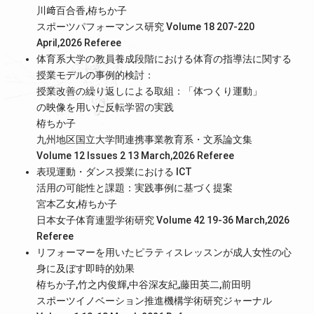
川﨑百合香,栫ちか子
スポーツパフォーマンス研究 Volume 18 207-220
April,2026
Referee
体育系大学の教員養成段階における体育の指導法に関する
授業モデルの事例的検討：
授業改善の繰り返しによる取組：「体つくり運動」
の映像を用いた反転学習の実践
栫ちか子
九州地区国立大学間連携事業教育系・文系論文集
Volume 12 Issues 2 13 March,2026
Referee
表現運動・ダンス授業における ICT
活用の可能性と課題：実践事例に基づく提案
宮本乙女,栫ちか子
日本女子体育連盟学術研究 Volume 42 19-36 March,2026
Referee
リフォーマーを用いたピラティスレッスンが成人女性の心
身に及ぼす即時的効果
栫ちか子,竹之内俊輝,中谷深友紀,藤田英二,前田明
スポーツイノベーション推進機構学術研究ジャーナル