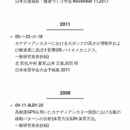
日本介護福祉・健康づくり学会 November 11,2017
2011
05バ-25-ポ-18
カナディアンカヌーにおけるカボックの高さが漕動作およ
び艇速度に及ぼす影響(05.バイオメカニクス,
一般研究発表抄録)
北 哲也,中村 夏実,山本 正嘉,前田 明
日本体育学会大会予稿集 2011
2008
09-11-8LBY-20
高精度GPSを用いたカナディアンカヌー競技における艇の
移動パターンの分析(体育方法3,09.体育方法,
一般研究発表抄録)