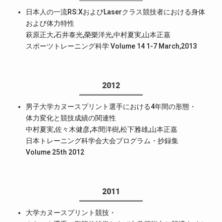
日本人の一流RS:XおよびLaserクラス競技者における身体
および体力特性
萩原正大,石井泰光,榮樂洋光,中村夏実,山本正嘉
スポーツトレーニング科学 Volume 14 1-7 March,2013
2012
男子大学カヌースプリント選手における4年間の形態・
体力変化と競技成績の関連性
中村夏実,佐々木健彦,本間洋樹,松下雅雄,山本正嘉
日本トレーニング科学会大会プログラム・抄録集
Volume 25th 2012
2011
大学カヌースプリント競技・