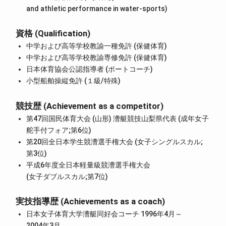
and athletic performance in water-sports)
資格 (Qualification)
中学および高等学校教諭一種免許 (保健体育)
中学および高等学校教諭専修免許 (保健体育)
日本体育協会公認指導者 (ボートコーチ)
小型船舶操縦免許 (１級/特殊)
競技歴 (Achievement as a competitor)
第47回国民体育大会 (山形) 漕艇競技山梨県代表 (成年女子
舵手付フォア;第6位)
第20回全日本学生競漕選手権大会 (女子シングルスカル;
第3位)
平成6年度全日本軽量級競漕選手権大会
(女子ダブルスカル;第7位)
実技指導歴 (Achievements as a coach)
日本女子体育大学漕艇同好会コーチ 1996年4月～
2004年3月