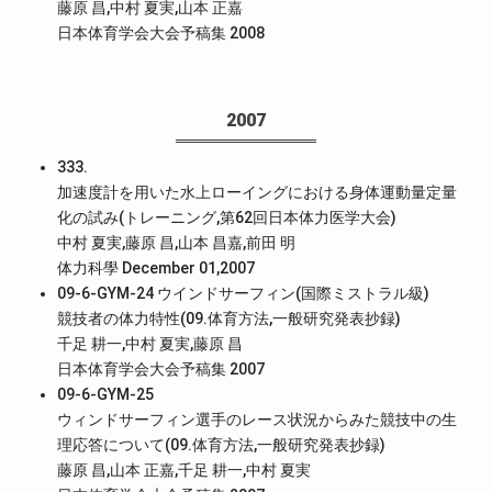
藤原 昌,中村 夏実,山本 正嘉
日本体育学会大会予稿集 2008
2007
333.
加速度計を用いた水上ローイングにおける身体運動量定量
化の試み(トレーニング,第62回日本体力医学大会)
中村 夏実,藤原 昌,山本 昌嘉,前田 明
体力科學 December 01,2007
09-6-GYM-24 ウインドサーフィン(国際ミストラル級)
競技者の体力特性(09.体育方法,一般研究発表抄録)
千足 耕一,中村 夏実,藤原 昌
日本体育学会大会予稿集 2007
09-6-GYM-25
ウィンドサーフィン選手のレース状況からみた競技中の生
理応答について(09.体育方法,一般研究発表抄録)
藤原 昌,山本 正嘉,千足 耕一,中村 夏実