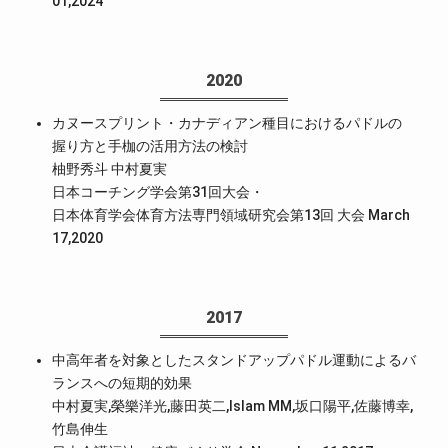
01,2024
2020
カヌースプリント・カナディアン種目におけるパドルの
握り方と手枷の活用方法の検討
柚野秀斗 中村夏実
日本コーチング学会第31回大会・
日本体育学会体育方法専門領域研究会第13回 大会 March
17,2020
2017
中高年者を対象としたスタンドアップパドル運動によるバ
ランスへの短期的効果
中村夏実,榮樂洋光,藤田英二,Islam MM,坂口陽平,佐藤博幸,
竹島伸生