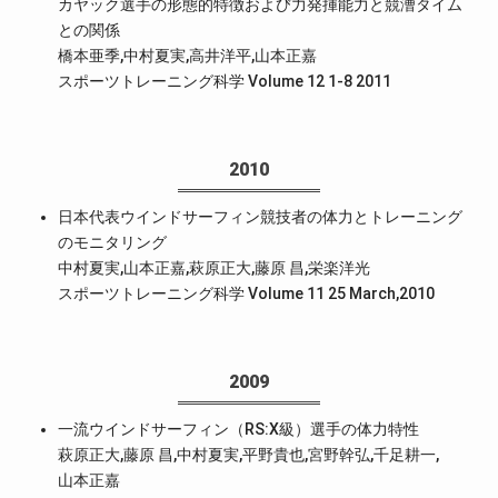
カヤック選手の形態的特徴および力発揮能力と競漕タイム
との関係
橋本亜季,中村夏実,高井洋平,山本正嘉
スポーツトレーニング科学 Volume 12 1-8 2011
2010
日本代表ウインドサーフィン競技者の体力とトレーニング
のモニタリング
中村夏実,山本正嘉,萩原正大,藤原 昌,栄楽洋光
スポーツトレーニング科学 Volume 11 25 March,2010
2009
一流ウインドサーフィン（RS:X級）選手の体力特性
萩原正大,藤原 昌,中村夏実,平野貴也,宮野幹弘,千足耕一,
山本正嘉