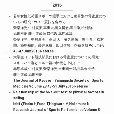
2016
若年女性低荷重スポーツ選手における種目別の骨密度につ
いての研究 : カヌー競技を含めて
榮樂洋光,中村夏実,高田大,萬久博敏,黒川剛,松村勲,
添嶋裕嗣,藤井康成,田口信教,赤嶺卓哉
榮樂洋光、中村夏実、高田 大、萬久博敏、黒川 剛、松村
勲、添嶋裕嗣、藤井康成、田口信教、赤嶺卓哉 Volume 8
43-47 July,2016
Referee
大学生ヨット競技部員における骨密度についての研究―
スキッパー群とクルー群の比較を中心に―
赤嶺卓哉,中村夏実,榮樂洋光,吉田剛一郎,長島未央子,
藤井康成,添嶋裕嗣
The Journal of Kyusyu・Yamaguchi Society of Sports
Medicine Volume 28 48-51 July,2016
Referee
Relationship of the hike-out test to physical factors in
sailing
Ishii Y,Eiraku H,Funo T,Hagiwara M,Nakamura N
Research Journal of Sports Performance Volume 8