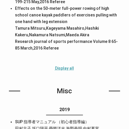
199-215 May,2016
Referee
Effects on the 50-meter full-power rowing of high
school canoe kayak paddlers of exercises pulling with
one hand with leg extension
Tamura Mitsuru,Kageyama Masahiro,Hashiki
Kakeru,Nakamura Natsumi,Maeda Akira
Research journal of sports performance Volume 8 65-
85 March,2016
Referee
Display all
Misc
2019
SUP 指導者マニュアル （初心者指導編）
田村京子,坂口陽平,榮樂洋光,海野義明,中村夏実