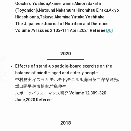
Goichiro Yoshida,Akane Iwama,Minori Sakata
(Toyomichi),Natsumi Nakamura,Hiromitsu Eiraku,Akiyo
Higashionna,Takuya Akamine,Yutaka Yoshitake
The Japanese Journal of Nutrition and Dietetics
Volume 79 Issues 2 103-111 April,2021
Referee
DOI
2020
Effects of stand-up paddle-board exercise on the
balance of middle-aged and elderly people
中村夏実,イスラム モハモド,モニルル,藤田英二,榮樂洋光,
坂口陽平,佐藤博幸,竹島伸生
スポーツパフォーマンス研究 Volume 12 309-320
June,2020
Referee
2018