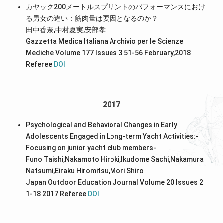
カヤック200メートルスプリントのパフォーマンスにおけ
る男女の違い：筋肉量は要因となるのか？
田中香奈,中村夏実,安部孝
Gazzetta Medica Italiana Archivio per le Scienze
Mediche Volume 177 Issues 3 51-56 February,2018
Referee
DOI
2017
Psychological and Behavioral Changes in Early
Adolescents Engaged in Long-term Yacht Activities:-
Focusing on junior yacht club members-
Funo Taishi,Nakamoto Hiroki,Ikudome Sachi,Nakamura
Natsumi,Eiraku Hiromitsu,Mori Shiro
Japan Outdoor Education Journal Volume 20 Issues 2
1-18 2017
Referee
DOI