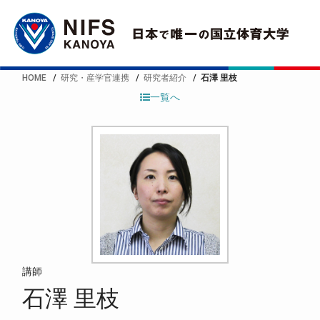
HOME
研究・産学官連携
研究者紹介
石澤 里枝
一覧へ
講師
石澤 里枝