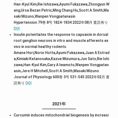
Han-Kyul Kim,Rie Ishizawa,Ayumi Fukazawa,Zhongyun W
ang,Ursa Bezan Petric,Ming Chang Hu,Scott A Smith,Ma
saki Mizuno,Wanpen Vongpatanasin
Hypertension 79巻 8号 1824-1834 2022年08月
査読有り
DOI
Insulin potentiates the response to capsaicin in dorsal
root ganglion neurons in vitro and muscle afferents ex
vivo in normal healthy rodents.
Amane Hori,Norio Hotta,Ayumi Fukazawa,Juan A Estrad
a,Kimiaki Katanosaka,Kazue Mizumura,Jun Sato,Rie Ishi
zawa,Han-Kyul Kim,Gary A Iwamoto,Wanpen Vongpatan
asin,Jere H Mitchell,Scott A Smith,Masaki Mizuno
Journal of Physiology 600巻 3号 531-545 2022年02月
査
読有り
DOI
2021年
Curcumin induces mitochondrial biogenesis by increasi