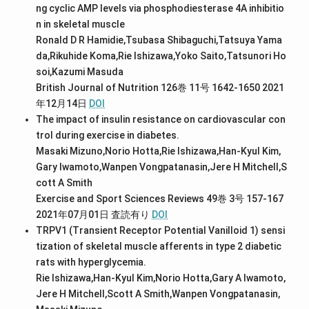
ng cyclic AMP levels via phosphodiesterase 4A inhibitio
n in skeletal muscle
Ronald D R Hamidie,Tsubasa Shibaguchi,Tatsuya Yama
da,Rikuhide Koma,Rie Ishizawa,Yoko Saito,Tatsunori Ho
soi,Kazumi Masuda
British Journal of Nutrition 126巻 11号 1642-1650 2021
年12月14日
DOI
The impact of insulin resistance on cardiovascular con
trol during exercise in diabetes.
Masaki Mizuno,Norio Hotta,Rie Ishizawa,Han-Kyul Kim,
Gary Iwamoto,Wanpen Vongpatanasin,Jere H Mitchell,S
cott A Smith
Exercise and Sport Sciences Reviews 49巻 3号 157-167
2021年07月01日
査読有り
DOI
TRPV1 (Transient Receptor Potential Vanilloid 1) sensi
tization of skeletal muscle afferents in type 2 diabetic
rats with hyperglycemia.
Rie Ishizawa,Han-Kyul Kim,Norio Hotta,Gary A Iwamoto,
Jere H Mitchell,Scott A Smith,Wanpen Vongpatanasin,