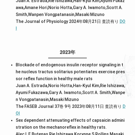
Juan A. Estrada,Rie Ishizawa,Han‐Kyul Kim,Ayumi Fukaz
awa,Amane Hori,Norio Hotta,Gary A. Iwamoto,Scott A.
Smith,Wanpen Vongpatanasin,Masaki Mizuno
The Journal of Physiology 2024年08月21日
査読有り
DO
I
2023年
Blockade of endogenous insulin receptor signaling in t
he nucleus tractus solitarius potentiates exercise pres
sor reflex function in healthy male rats
Juan A. Estrada,Norio Hotta,Han‐Kyul Kim,Rie Ishizawa,
Ayumi Fukazawa,Gary A. Iwamoto,Scott A. Smith,Wanpe
n Vongpatanasin,Masaki Mizuno
The FASEB Journal 37巻 9号 2023年08月11日
査読有り
D
OI
Sex dependent attenuating effects of capsaicin admini
stration on the mechanoreflex in healthy rats.
Alec L E Butenas,Rie Ishizawa,Korynne S Rollins,Masaki