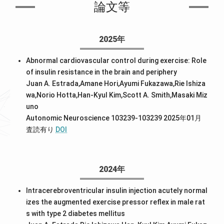
論文等
2025年
Abnormal cardiovascular control during exercise: Role
of insulin resistance in the brain and periphery
Juan A. Estrada,Amane Hori,Ayumi Fukazawa,Rie Ishiza
wa,Norio Hotta,Han-Kyul Kim,Scott A. Smith,Masaki Miz
uno
Autonomic Neuroscience 103239-103239 2025年01月
査読有り
DOI
2024年
Intracerebroventricular insulin injection acutely normal
izes the augmented exercise pressor reflex in male rat
s with type 2 diabetes mellitus