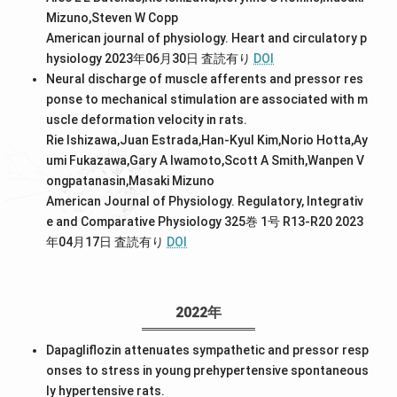
Mizuno,Steven W Copp
American journal of physiology. Heart and circulatory p
hysiology 2023年06月30日
査読有り
DOI
Neural discharge of muscle afferents and pressor res
ponse to mechanical stimulation are associated with m
uscle deformation velocity in rats.
Rie Ishizawa,Juan Estrada,Han-Kyul Kim,Norio Hotta,Ay
umi Fukazawa,Gary A Iwamoto,Scott A Smith,Wanpen V
ongpatanasin,Masaki Mizuno
American Journal of Physiology. Regulatory, Integrativ
e and Comparative Physiology 325巻 1号 R13-R20 2023
年04月17日
査読有り
DOI
2022年
Dapagliflozin attenuates sympathetic and pressor resp
onses to stress in young prehypertensive spontaneous
ly hypertensive rats.