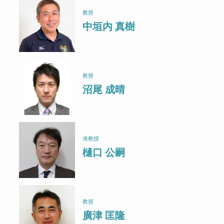
教授
中垣内 真樹
教授
沼尾 成晴
准教授
樋口 公嗣
教授
廣津 匡隆