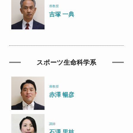
准教授
吉塚 一典
スポーツ生命科学系
准教授
赤澤 暢彦
講師
石澤 里枝