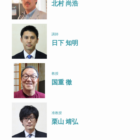
北村 尚浩
講師
日下 知明
教授
国重 徹
准教授
栗山 靖弘