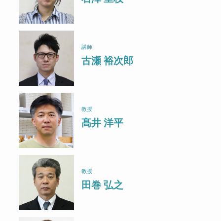
講師
古瀬 裕次郎
教授
髙井 洋平
教授
田巻 弘之