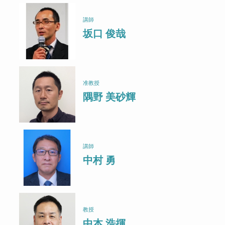
講師
坂口 俊哉
准教授
隅野 美砂輝
講師
中村 勇
教授
中本 浩揮