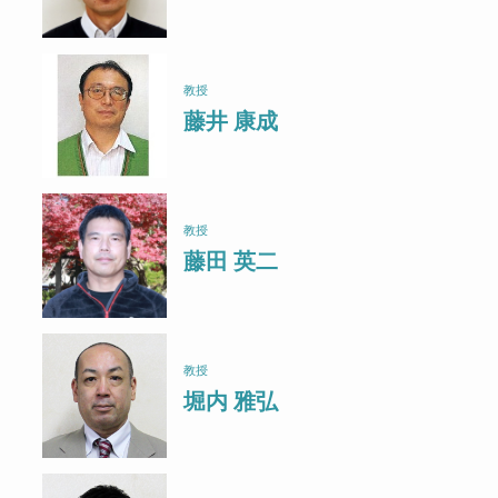
教授
藤井 康成
教授
藤田 英二
教授
堀内 雅弘