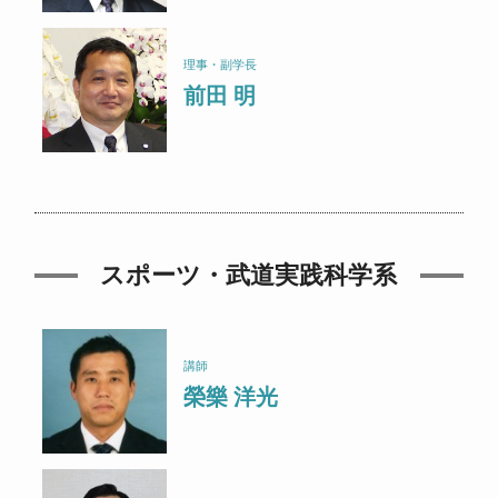
理事・副学長
前田 明
スポーツ・武道実践科学系
講師
榮樂 洋光