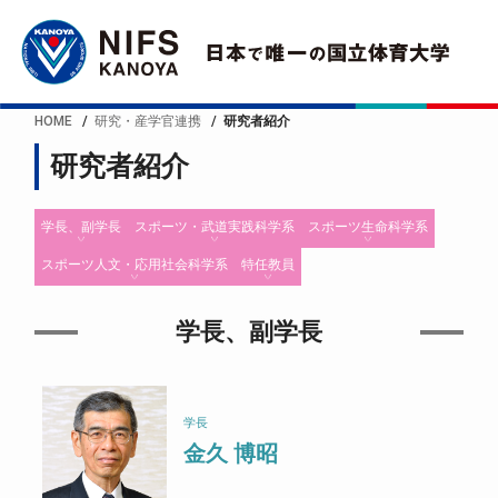
HOME
研究・産学官連携
研究者紹介
研究者紹介
学長、副学長
スポーツ・武道実践科学系
スポーツ生命科学系
スポーツ人文・応用社会科学系
特任教員
学長、副学長
学長
金久 博昭