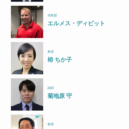
准教授
エルメス・ディビット
教授
栫 ちか子
講師
菊地原 守
教授