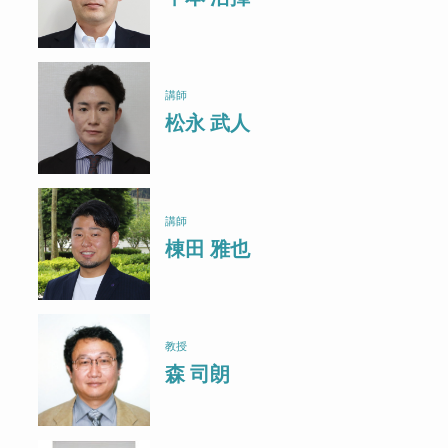
講師
松永 武人
講師
棟田 雅也
教授
森 司朗