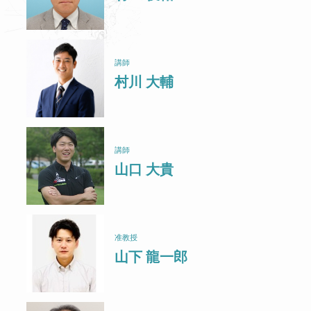
講師
村川 大輔
講師
山口 大貴
准教授
山下 龍一郎