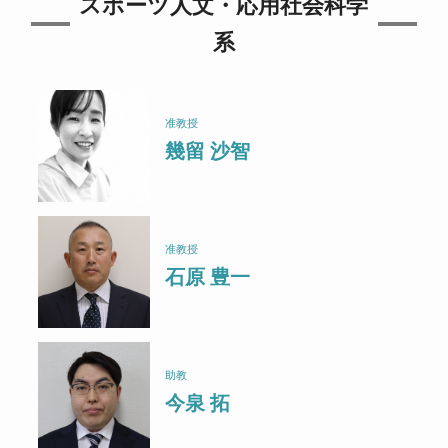
スポーツ人文・応用社会科学
系
准教授
幾留 沙智
准教授
石原 豊一
助教
今泉 拓