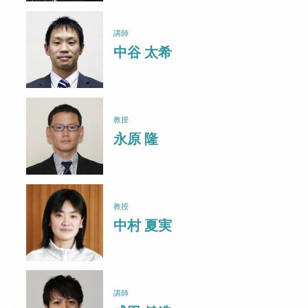
講師
中谷 太希
教授
永原 隆
教授
中村 夏実
講師