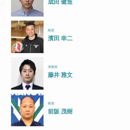
成田 健造
教授
濱田 幸二
准教授
藤井 雅文
教授
前阪 茂樹