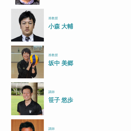
准教授
小森 大輔
准教授
坂中 美郷
講師
笹子 悠歩
講師