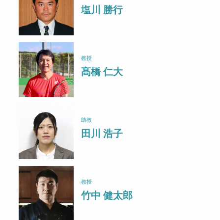
塩川 勝行
教授
髙橋 仁大
助教
田川 浩子
教授
竹中 健太郎