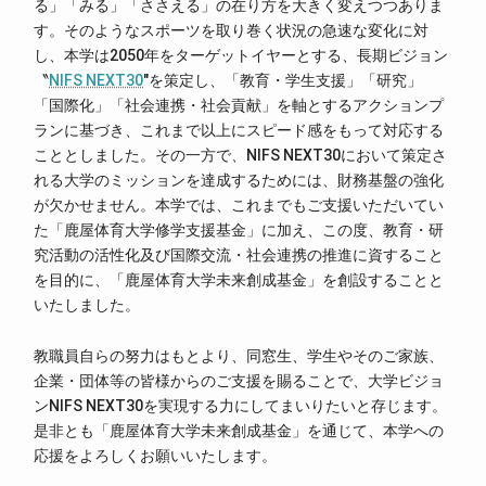
る」「みる」「ささえる」の在り方を大きく変えつつありま
す。そのようなスポーツを取り巻く状況の急速な変化に対
し、本学は2050年をターゲットイヤーとする、長期ビジョン
〝
NIFS NEXT30
″を策定し、「教育・学生支援」「研究」
「国際化」「社会連携・社会貢献」を軸とするアクションプ
ランに基づき、これまで以上にスピード感をもって対応する
こととしました。その一方で、NIFS NEXT30において策定さ
れる大学のミッションを達成するためには、財務基盤の強化
が欠かせません。本学では、これまでもご支援いただいてい
た「鹿屋体育大学修学支援基金」に加え、この度、教育・研
究活動の活性化及び国際交流・社会連携の推進に資すること
を目的に、「鹿屋体育大学未来創成基金」を創設することと
いたしました。
教職員自らの努力はもとより、同窓生、学生やそのご家族、
企業・団体等の皆様からのご支援を賜ることで、大学ビジョ
ンNIFS NEXT30を実現する力にしてまいりたいと存じます。
是非とも「鹿屋体育大学未来創成基金」を通じて、本学への
応援をよろしくお願いいたします。