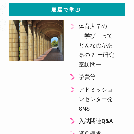
鹿屋で学ぶ
体育大学の
「学び」って
どんなのがあ
るの？ ー研究
室訪問ー
学費等
アドミッショ
ンセンター発
SNS
入試関連Q&A
資料請求