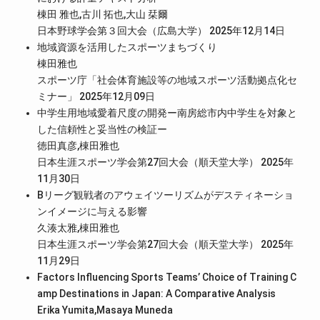
棟田 雅也,古川 拓也,大山 栞爾
日本野球学会第３回大会（広島大学） 2025年12月14日
地域資源を活用したスポーツまちづくり
棟田雅也
スポーツ庁「社会体育施設等の地域スポーツ活動拠点化セ
ミナー」 2025年12月09日
中学生用地域愛着尺度の開発ー南房総市内中学生を対象と
した信頼性と妥当性の検証ー
徳田真彦,棟田雅也
日本生涯スポーツ学会第27回大会（順天堂大学） 2025年
11月30日
Bリーグ観戦者のアウェイツーリズムがデスティネーショ
ンイメージに与える影響
久湊太雅,棟田雅也
日本生涯スポーツ学会第27回大会（順天堂大学） 2025年
11月29日
Factors Influencing Sports Teams’ Choice of Training C
amp Destinations in Japan: A Comparative Analysis
Erika Yumita,Masaya Muneda