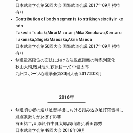
日本武道学会第50回大会 国際武道会議 2017年09月
招待
有り
Contribution of body segments to striking veiocity in ke
ndo
Takeshi Tsubaki,Mirai Mizutani,Mika Simokawa,Kentaro
Takenaka,Shigeki Maesaka,Akira Maeda
日本武道学会第50回大会 国際武道会議 2017年09月
招待
有り
剣道最高段位の面技における注視点距離の時系列変化
秋山大輔,磯貝浩久,萩原悟一,竹中健太郎
九州スポーツ心理学会第30回大会 2017年03月
2016年
剣道初心者の送り足習得後における踏み込み足打突習得に
跳躍素振りが及ぼす影響
有田祐二,直原幹,竹中健太郎,鍋山隆弘,香田郡秀
日本武道学会第49回大会 2016年09月