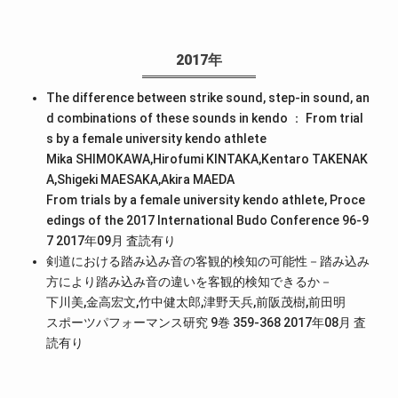
2017年
The difference between strike sound, step-in sound, an
d combinations of these sounds in kendo ： From trial
s by a female university kendo athlete
Mika SHIMOKAWA,Hirofumi KINTAKA,Kentaro TAKENAK
A,Shigeki MAESAKA,Akira MAEDA
From trials by a female university kendo athlete, Proce
edings of the 2017 International Budo Conference 96-9
7 2017年09月
査読有り
剣道における踏み込み音の客観的検知の可能性－踏み込み
方により踏み込み音の違いを客観的検知できるか－
下川美,金高宏文,竹中健太郎,津野天兵,前阪茂樹,前田明
スポーツパフォーマンス研究 9巻 359-368 2017年08月
査
読有り