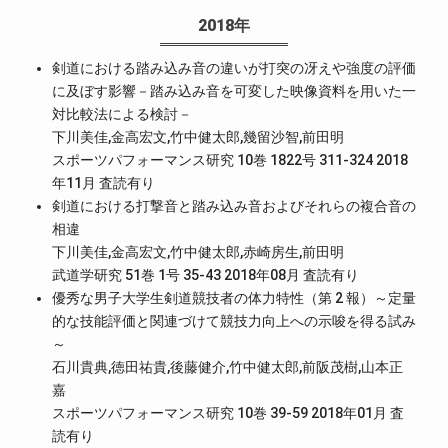
2018年
剣道における踏み込み音の違いが打突の冴えや強度の評価
に及ぼす影響－踏み込み音を可変した映像資料を用いた一
対比較法による検討－
下川美佳,金高宏文,竹中健太郎,幾留沙智,前田明
スポーツパフォーマンス研究 10巻 1822号 311-324 2018
年11月
査読有り
剣道における打撃音と踏み込み音およびそれらの複合音の
相違
下川美佳,金高宏文,竹中健太郎,赤崎房生,前田明
武道学研究 51巻 1号 35-43 2018年08月
査読有り
優秀な男子大学生剣道競技者の体力特性（第 2 報）～定量
的な技能評価と関連づけて競技力向上への示唆を得る試み
～
石川貴典,徳田祐貴,後藤健介,竹中健太郎,前阪茂樹,山本正
嘉
スポーツパフォーマンス研究 10巻 39-59 2018年01月
査
読有り