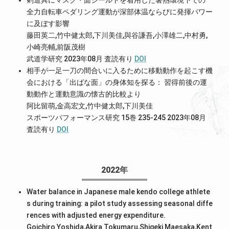
剣道具にマスク・面シールドを着用した暑熱環境下での
全力自転車ペダリング運動が深部体温ならびに発揮パワー
に及ぼす影響
藤田英二,竹中健太郎,下川美佳,與谷謙吾,小澤雄二,中村勇,
小崎亮輔,前阪茂樹
武道学研究 2023年08月
査読有り
DOI
相手が一足一刀の間合いに入るために移動動作を起こす機
会における「出ばな面」の身体知を探る： 習得前後の運
動動作と運動意識の懐古的比較より
阿比留萌,金高宏文,竹中健太郎,下川美佳
スポーツパフォーマンス研究 15巻 235-245 2023年08月
査読有り
DOI
2022年
Water balance in Japanese male kendo college athlete
s during training: a pilot study assessing seasonal diffe
rences with adjusted energy expenditure.
Goichiro Yoshida,Akira Tokumaru,Shigeki Maesaka,Kent