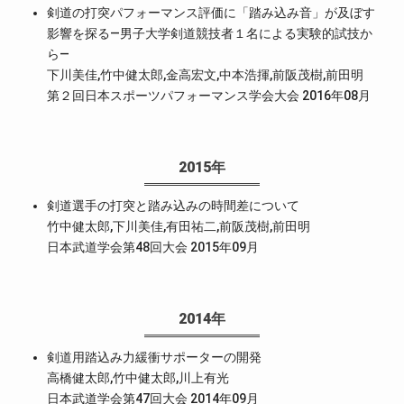
剣道の打突パフォーマンス評価に「踏み込み音」が及ぼす
影響を探る―男子大学剣道競技者１名による実験的試技か
ら―
下川美佳,竹中健太郎,金高宏文,中本浩揮,前阪茂樹,前田明
第２回日本スポーツパフォーマンス学会大会 2016年08月
2015年
剣道選手の打突と踏み込みの時間差について
竹中健太郎,下川美佳,有田祐二,前阪茂樹,前田明
日本武道学会第48回大会 2015年09月
2014年
剣道用踏込み力緩衝サポーターの開発
高橋健太郎,竹中健太郎,川上有光
日本武道学会第47回大会 2014年09月