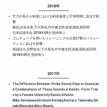
2018年
竹刀の長さが剣道における剣先速度と打突時間に及ぼす影
響
椿武,水谷未来,下川美佳,竹中健太郎,前坂茂樹,前田明
日本武道学会 2018年09月
招待有り
ゴムチューブを用いたトレーニングが正面打撃のパフォー
マンスに及ぼす影響－
髙礒諒大,宅野祐太,下川美佳,竹中健太郎,前阪茂樹,前田明
2018年09月
招待有り
2017年
The Difference Between Strike Sound,Step-in Sound,an
d Combinations of These Sounds in Kendo -Form Trial
s by a Female University Kendo Athlete-
Mika Simokawa,Hirohumi Kintaka,Kentaro Takenaka,Shi
geki Maesaka,Akira Maeda