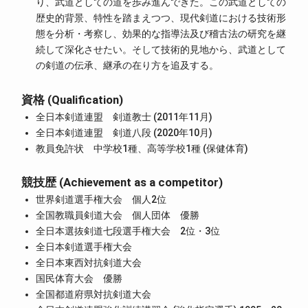
り、武道としての道を歩み進んできた。この武道としての
歴史的背景、特性を踏まえつつ、現代剣道における技術形
態を分析・考察し、効果的な指導法及び稽古法の研究を継
続して深化させたい。そして技術的見地から、武道として
の剣道の伝承、継承の在り方を追及する。
資格 (Qualification)
全日本剣道連盟 剣道教士 (2011年11月)
全日本剣道連盟 剣道八段 (2020年10月)
教員免許状 中学校1種、高等学校1種 (保健体育)
競技歴 (Achievement as a competitor)
世界剣道選手権大会 個人2位
全国教職員剣道大会 個人団体 優勝
全日本選抜剣道七段選手権大会 2位・3位
全日本剣道選手権大会
全日本東西対抗剣道大会
国民体育大会 優勝
全国都道府県対抗剣道大会