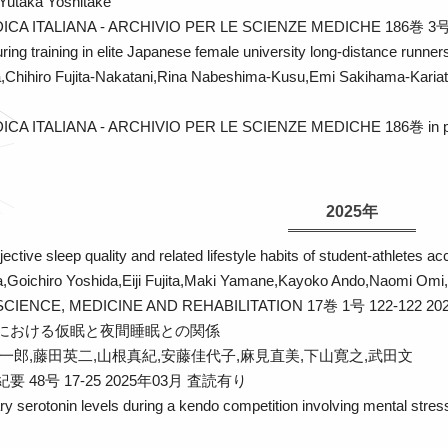
,Yutaka Yoshitake
ICA ITALIANA - ARCHIVIO PER LE SCIENZE MEDICHE 186巻 3
ring training in elite Japanese female university long-distance runner
a,Chihiro Fujita-Nakatani,Rina Nabeshima-Kusu,Emi Sakihama-Karia
CA ITALIANA - ARCHIVIO PER LE SCIENZE MEDICHE 186巻 in 
2025年
jective sleep quality and related lifestyle habits of student-athletes 
Goichiro Yoshida,Eiji Fujita,Maki Yamane,Kayoko Ando,Naomi Omi
CIENCE, MEDICINE AND REHABILITATION 17巻 1号 122-122 2
における仮眠と夜間睡眠との関係
一郎,藤田英二,山根真紀,安藤佳代子,麻見直美,下山寛之,武田文
48号 17-25 2025年03月
査読有り
ry serotonin levels during a kendo competition involving mental stres