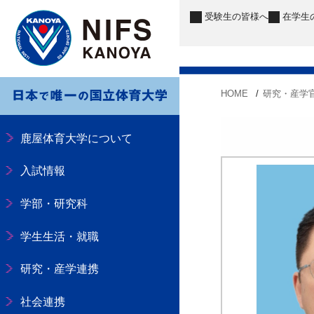
受験生
の皆様へ
在学生
HOME
研究・産学
鹿屋体育大学について
入試情報
学部・研究科
学生生活・就職
研究・産学連携
社会連携