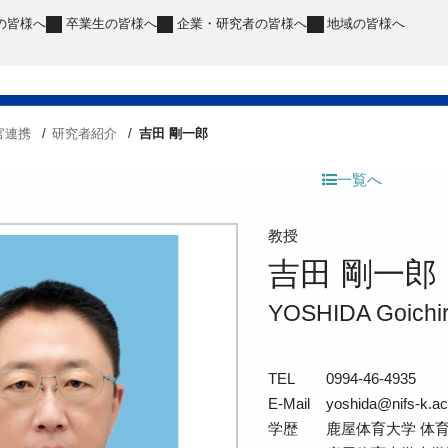
の皆様へ
卒業生
の皆様へ
企業・研究者
の皆様へ
地域
の皆様へ
官連携
研究者紹介
吉田 剛一郎
一覧へ
教授
吉田 剛一郎
YOSHIDA Goichi
TEL
0994-46-4935
E-Mail
yoshida@nifs-k.ac
学歴
鹿屋体育大学 体育