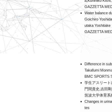
a,Kunihiko Kishi
GAZZETTA MED
Water balance du
Goichiro Yoshid
utaka Yoshitake
GAZZETTA MEDI
Difference in sub
Takafumi Monma,
BMC SPORTS S
学生アスリート
門間貴史,吉田剛
筑波大学体育系紀要 
Changes in urina
tes