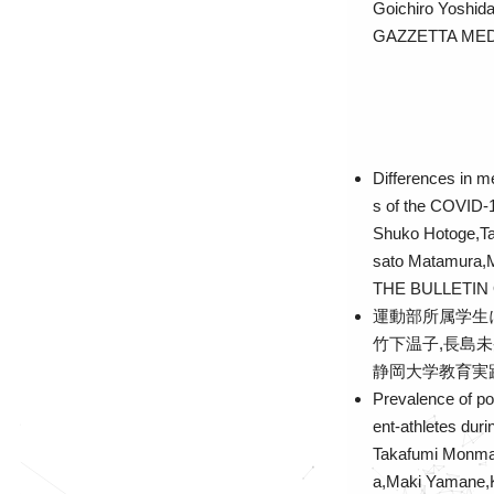
Goichiro Yoshid
GAZZETTA MEDI
Differences in me
s of the COVID-
Shuko Hotoge,Ta
sato Matamura,
THE BULLETIN
運動部所属学生
竹下温子,長島未
静岡大学教育実践総
Prevalence of poo
ent-athletes du
Takafumi Monma,
a,Maki Yamane,