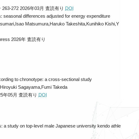
号 263-272 2026年03月
査読有り
DOI
s: seasonal differences adjusted for energy expenditure
tsumari,Isao Matsumura,Haruko Takeshita,Kunihiko Kishi,Y
press 2026年
査読有り
according to chronotype: a cross-sectional study
,Hiroyuki Sagayama,Fumi Takeda
025年05月
査読有り
DOI
s: a study on top-level male Japanese university kendo athle