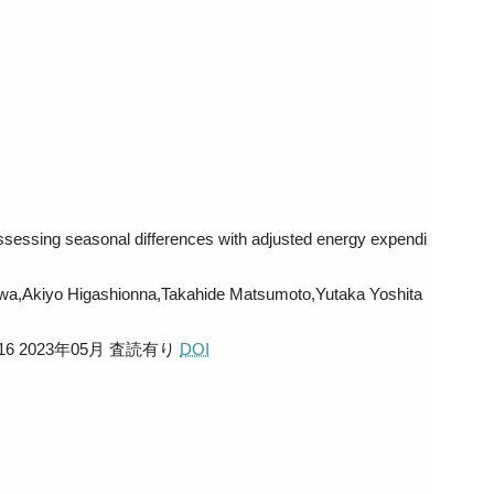
assessing seasonal differences with adjusted energy expendi
wa,Akiyo Higashionna,Takahide Matsumoto,Yutaka Yoshita
616 2023年05月
査読有り
DOI