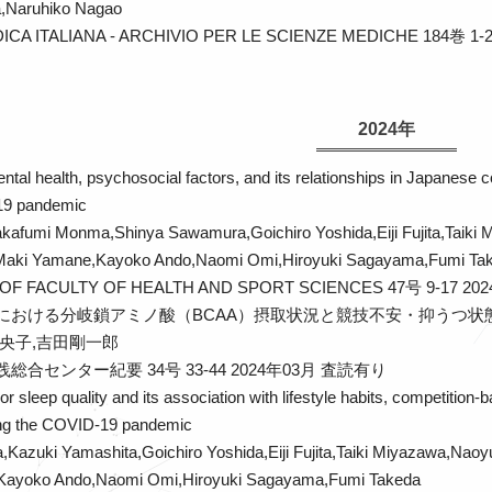
a,Naruhiko Nagao
CA ITALIANA - ARCHIVIO PER LE SCIENZE MEDICHE 184巻 1-
2024年
ntal health, psychosocial factors, and its relationships in Japanese c
19 pandemic
kafumi Monma,Shinya Sawamura,Goichiro Yoshida,Eiji Fujita,Taiki 
Maki Yamane,Kayoko Ando,Naomi Omi,Hiroyuki Sagayama,Fumi Ta
 OF FACULTY OF HEALTH AND SPORT SCIENCES 47号 9-17 2
における分岐鎖アミノ酸（BCAA）摂取状況と競技不安・抑うつ状態
央子,吉田剛一郎
合センター紀要 34号 33-44 2024年03月
査読有り
r sleep quality and its association with lifestyle habits, competition-
ring the COVID-19 pandemic
Kazuki Yamashita,Goichiro Yoshida,Eiji Fujita,Taiki Miyazawa,Nao
Kayoko Ando,Naomi Omi,Hiroyuki Sagayama,Fumi Takeda