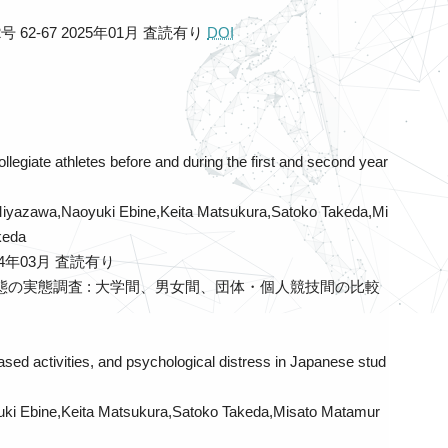
2号 62-67 2025年01月
査読有り
DOI
ollegiate athletes before and during the first and second year
Miyazawa,Naoyuki Ebine,Keita Matsukura,Satoko Takeda,Mi
keda
024年03月
査読有り
の実態調査 : 大学間、男女間、団体・個人競技間の比較
based activities, and psychological distress in Japanese stud
yuki Ebine,Keita Matsukura,Satoko Takeda,Misato Matamur