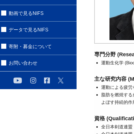
動画で見るNIFS
データで見るNIFS
寄附・募金について
専門分野 (Resear
運動生化学 (Bioche
お問い合わせ
主な研究内容 (Main
運動による疲労
脂肪を燃焼する
よぼす持続的作
資格 (Qualificat
全日本剣道連盟