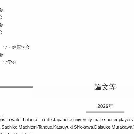
会
会
会
会
ーツ・健康学会
会
ーツ学会
論文等
2026年
ns in water balance in elite Japanese university male soccer players 
a,Sachiko Machitori-Tanoue,Katsuyuki Shiokawa,Daisuke Murakawa,