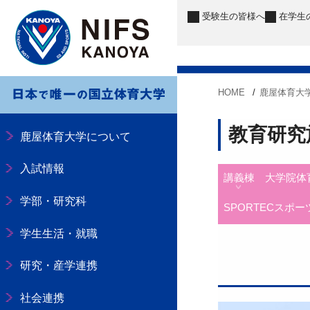
受験生
の皆様へ
在学生
HOME
鹿屋体育大
教育研究
鹿屋体育大学について
入試情報
講義棟
大学院体
学部・研究科
SPORTECスポ
学生生活・就職
研究・産学連携
社会連携