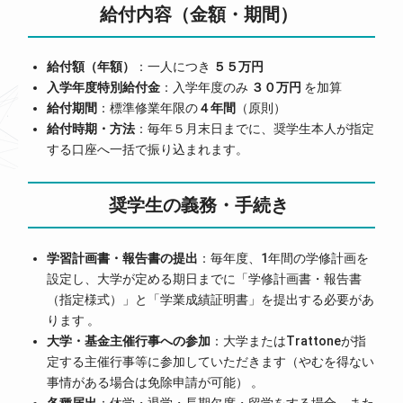
給付内容（金額・期間）
給付額（年額）
：一人につき
５５万円
入学年度特別給付金
：入学年度のみ
３０万円
を加算
給付期間
：標準修業年限の
４年間
（原則）
給付時期・方法
：毎年５月末日までに、奨学生本人が指定
する口座へ一括で振り込まれます。
奨学生の義務・手続き
学習計画書・報告書の提出
：毎年度、1年間の学修計画を
設定し、大学が定める期日までに「学修計画書・報告書
（指定様式）」と「学業成績証明書」を提出する必要があ
ります 。
大学・基金主催行事への参加
：大学またはTrattoneが指
定する主催行事等に参加していただきます（やむを得ない
事情がある場合は免除申請が可能） 。
各種届出
：休学・退学・長期欠席・留学をする場合、また