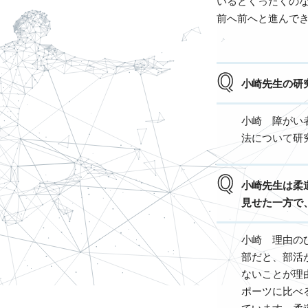
いるとくったくの
前へ前へと進んで
小崎先生の研
小崎 障がい
法について研
小崎先生は柔
見せた一方で
小崎 理由の
部だと、部活
ないことが理
ポーツに比べ