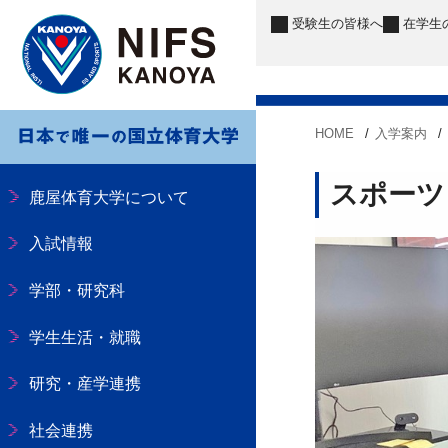
受験生
の皆様へ
在学生
HOME
入学案内
スポーツ
鹿屋体育大学について
入試情報
学部・研究科
学生生活・就職
研究・産学連携
社会連携