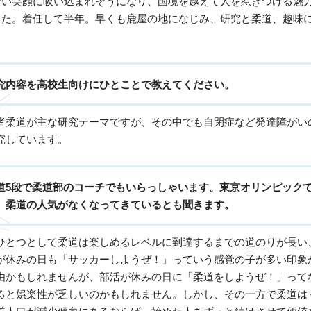
ない笑顔に吸い込まれそうになり、国境を越えて人を惹きつける魅
きた。着任して半年。早くも鹿屋の地になじみ、研究と柔道、趣味
究内容を高校生向けにひとことで教えてください。
者柔道が主な研究テーマですが、その中でも自閉症など発達障がい
究しています。
道5段で柔道部のコーチでもいらっしゃいます。東京オリンピック
、柔道の人気がなくなってきているとも聞きます。
ひとつとして柔道は楽しめるレベルに到達するまでの道のりが長い
が休みの日も「サッカーしようぜ！」っていう感覚の子が多い印象
由かもしれませんが、部活が休みの日に「柔道をしようぜ！」って
ると娯楽性が乏しいのかもしれません。しかし、その一方で柔道は