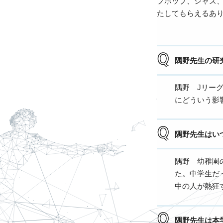
プホップ、ジャズ
たしてもらえるあ
隅野先生の研
隅野 Jリー
にどういう影
隅野先生はい
隅野 幼稚園
た。中学生だっ
中の人が熱狂
隅野先生は本