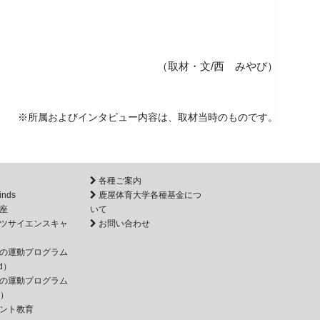
（取材・文/西 みやび）
※所属およびインタビュー内容は、取材当時のものです。
各種ご案内
inds
鹿屋体育大学各種基金につ
座
いて
ツサイエンスキャ
お問い合わせ
の運動プログラム
d）
の運動プログラム
e）
ント教育