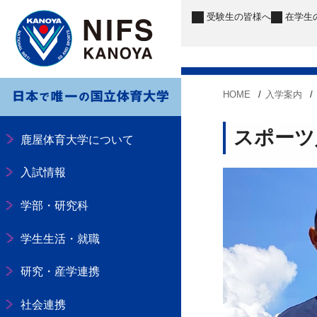
受験生
の皆様へ
在学生
HOME
入学案内
スポーツ
鹿屋体育大学について
入試情報
学部・研究科
学生生活・就職
研究・産学連携
社会連携