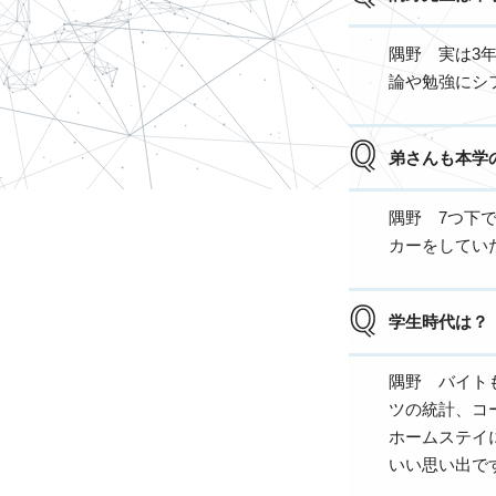
隅野 実は3
論や勉強にシ
弟さんも本学
隅野 7つ下
カーをしてい
学生時代は？
隅野 バイト
ツの統計、コ
ホームステイ
いい思い出で