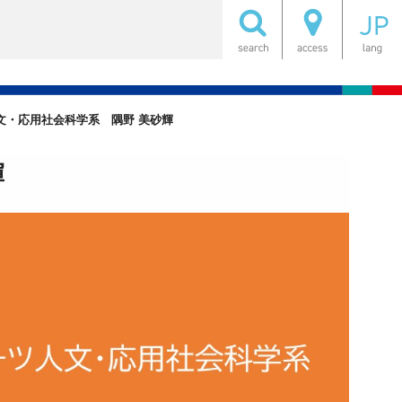
文・応用社会科学系 隅野 美砂輝
輝