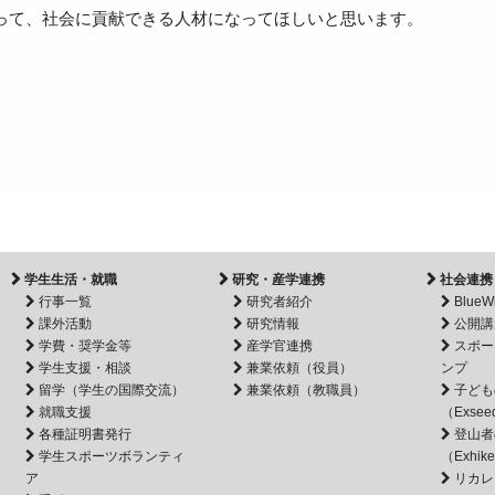
って、社会に貢献できる人材になってほしいと思います。
学生生活・就職
研究・産学連携
社会連携
行事一覧
研究者紹介
BlueW
課外活動
研究情報
公開講
学費・奨学金等
産学官連携
スポー
学生支援・相談
兼業依頼（役員）
ンプ
留学（学生の国際交流）
兼業依頼（教職員）
子ども
就職支援
（Exsee
各種証明書発行
登山者
学生スポーツボランティ
（Exhik
ア
リカレ