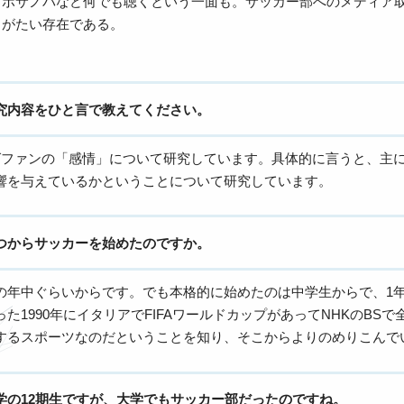
、ボサノバなど何でも聴くという一面も。サッカー部へのメディア
りがたい存在である。
究内容をひと言で教えてください。
グファンの「感情」について研究しています。具体的に言うと、主
響を与えているかということについて研究しています。
つからサッカーを始めたのですか。
の年中ぐらいからです。でも本格的に始めたのは中学生からで、1
た1990年にイタリアでFIFAワールドカップがあってNHKのB
するスポーツなのだということを知り、そこからよりのめりこんで
学の12期生ですが、大学でもサッカー部だったのですね。