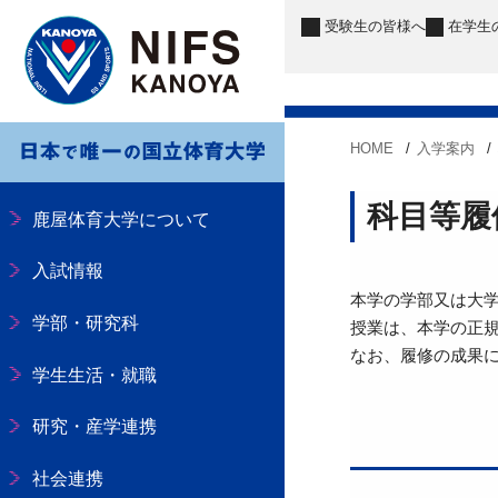
受験生
の皆様へ
在学生
HOME
入学案内
科目等履
鹿屋体育大学について
入試情報
本学の学部又は大
学部・研究科
授業は、本学の正
なお、履修の成果
学生生活・就職
研究・産学連携
社会連携