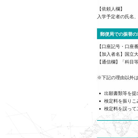
【依頼人欄】
入学予定者の氏名
郵便局での振替の
【口座記号・口座番号】0
【加入者名】国立
【通信欄】「科目
※下記の理由以外
出願書類等を提
検定料を振りこ
検定料を誤って