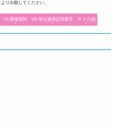
により出願してください。
VII.履修期間
VIII.単位修得証明書等
IX.その他