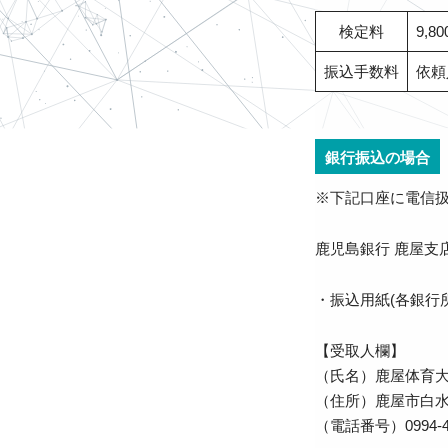
検定料
9,8
振込手数料
依頼
銀行振込の場合
※下記口座に電信
鹿児島銀行 鹿屋支店 
・振込用紙(各銀行
【受取人欄】
（氏名）鹿屋体育大
（住所）鹿屋市白水
（電話番号）0994-46