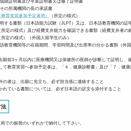
成績証明書及び卒業証明書又は修了証明書
その所属機関の長の承諾書
（教育実習参加予定者用）
（所定の様式）
明する書類（日本語能力試験（JLPT）又は、日本語教育機関の証
（所定の様式）及び経費支弁能力を確認できる書類（経費支弁者の
（所定の様式）（外国人留学生のみ）
語教育機関等の在籍期間、学習時間及び出席率の分かる書類（外
出願前3ヶ月以内に医療機関又は保健所の医師が診断して証明し、
して教育実習へ参加予定者は、「４．健康診断書」及び「７．健康
外の者は、出願に先立ち、必ず担当係に連絡すること
かれている書類については、必ず日本語の訳文を添付すること
方法
便局での振替のいずれかで納付して下さい。