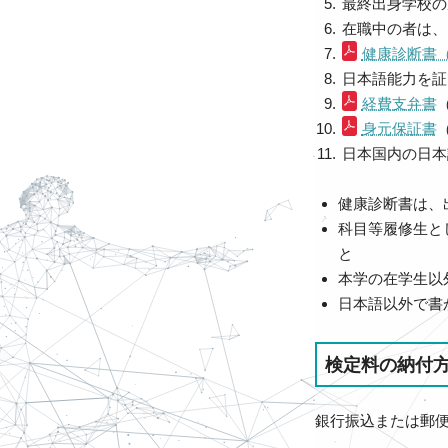
最終出身学校の
在職中の者は、
健康診断書
日本語能力を証
経費支弁書
身元保証書
日本国内の日本
健康診断書は、
科目等履修生と
と
本学の在学生以
日本語以外で書
検定料の納付
銀行振込または郵