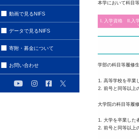
本学において科目
動画で見るNIFS
I. 入学資格
II.
データで見るNIFS
寄附・募金について
学部の科目等履修
お問い合わせ
高等学校を卒業
前号と同等以上
大学院の科目等履
大学を卒業した
前号と同等以上