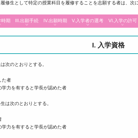
等履修生として特定の授業科目を履修することを志願する者は、次
入学時期
III.出願手続
IV.出願時期
V.入学者の選考
VI.入学の許可
I. 入学資格
生は次のとおりとする。
した者
の学力を有すると学長が認めた者
修生は次のとおりとする。
者
の学力を有すると学長が認めた者