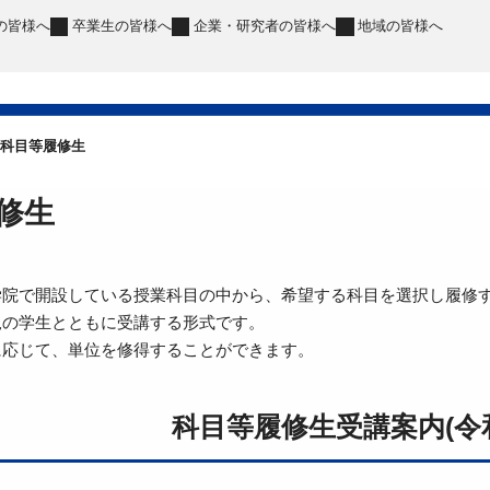
の皆様へ
卒業生
の皆様へ
企業・研究者
の皆様へ
地域
の皆様へ
科目等履修生
修生
学院で開設している授業科目の中から、希望する科目を選択し履修
規の学生とともに受講する形式です。
に応じて、単位を修得することができます。
科目等履修生受講案内(令