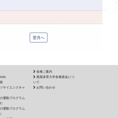
翌月へ
各種ご案内
inds
鹿屋体育大学各種基金につ
座
いて
ツサイエンスキャ
お問い合わせ
の運動プログラム
d）
の運動プログラム
e）