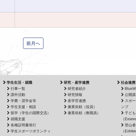
前月へ
学生生活・就職
研究・産学連携
社会連携
行事一覧
研究者紹介
BlueW
課外活動
研究情報
公開講
学費・奨学金等
産学官連携
スポー
学生支援・相談
兼業依頼（役員）
ンプ
留学（学生の国際交流）
兼業依頼（教職員）
子ども
就職支援
（Exsee
各種証明書発行
登山者
学生スポーツボランティ
（Exhik