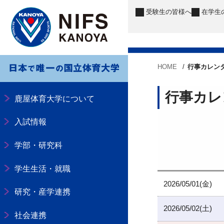
受験生
の皆様へ
在学生
HOME
行事カレン
行事カレ
鹿屋体育大学について
入試情報
学部・研究科
学生生活・就職
2026/05/01(金)
研究・産学連携
2026/05/02(土)
社会連携