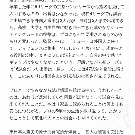
卒業した年にBJリーグの京都ハンナリーズから指名を受けて
入団するものの、出番は少なかった。現在Bリーグでは試合
に出場できる外国人選手は2人だが、当時は3人まで出場でき
た。高校、大学と自由自在に動き回ってきた華やかなシュー
ティングガードの役割は、プロになって要求されるものがが
らりと変わった。監督からは、「シュートは外国人に任せ
て、ディフェンスに集中してほしい」と言われた。求められ
る役割の分担、まさにプロの洗礼だった。自分の中で感じた
ギャップは少なくなかったという。戸惑いながら初シーズン
は16試合だった出番は、翌シーズンには47試合と格段に増え
た。このあたりに枡田さんの対応能力の高さが見て取れる。
プロとして悩みながら試行錯誤を続ける中で、うれしかった
のは、あれほど反対していた両親がほどなくして試合を見に
来てくれたことだ。やはり家族に認められることは何よりも
安心につながる。プロの9年間の生活を振り返って、よかっ
たこととして東北の人々との出会いも挙げてくれた。
東日本大震災で原子力発電所が爆発し、甚大な被害を受けた