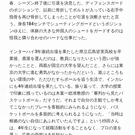
春、シーズン終了後に引退を決意した。ディフェンスガード
のポジションで、以前に骨折してボルトが入っている右手中
指骨を再び骨折してしまったことが引退を決断させたと言
う。身長184センチでシューティングガードというポジショ
ンゆえに、体躯の大きな外国人のシュートをガードするのは
怪我と隣り合わせのハードな仕事だった。
インターハイ3年連続出場を果たした県立広島皆実高校を卒
業後、鹿屋を選んだのは、教員になりたいという思いが強
かったことと、両親が国立の大学を望んだこと、さらには東
京の大学に進む勇気がなかったからだという。遊ぶところも
ない環境の中、ただひたすらボールを追う生活で、インカレ
にも4年連続出場を果たしている。振り返って、大学の授業
で印象に残っているのは木葉一総准教授の「審判から見たバ
スケットボール」だそうだ。それまで自分の主観でしか考え
てこなかったプレーを客観的にみられるようになり、バス
ケットボールを多面的に考えられるようになった。「当時は
根拠のない自信にあふれていたんですよ」という枡田さん
は、4年生になって就職活動をすることもなく、プロの道を
選ぶ。広島の両親は大反対だった。