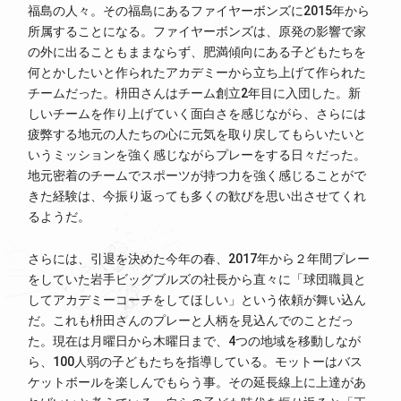
福島の人々。その福島にあるファイヤーボンズに2015年から
所属することになる。ファイヤーボンズは、原発の影響で家
の外に出ることもままならず、肥満傾向にある子どもたちを
何とかしたいと作られたアカデミーから立ち上げて作られた
チームだった。枡田さんはチーム創立2年目に入団した。新
しいチームを作り上げていく面白さを感じながら、さらには
疲弊する地元の人たちの心に元気を取り戻してもらいたいと
いうミッションを強く感じながらプレーをする日々だった。
地元密着のチームでスポーツが持つ力を強く感じることがで
きた経験は、今振り返っても多くの歓びを思い出させてくれ
るようだ。
さらには、引退を決めた今年の春、2017年から２年間プレー
をしていた岩手ビッグブルズの社長から直々に「球団職員と
してアカデミーコーチをしてほしい」という依頼が舞い込ん
だ。これも枡田さんのプレーと人柄を見込んでのことだっ
た。現在は月曜日から木曜日まで、4つの地域を移動しなが
ら、100人弱の子どもたちを指導している。モットーはバス
ケットボールを楽しんでもらう事。その延長線上に上達があ