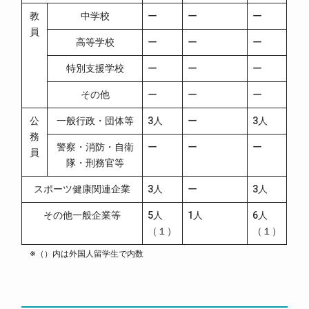
教
中学校
ー
ー
ー
員
高等学校
ー
ー
ー
特別支援学校
ー
ー
ー
その他
ー
ー
ー
公
一般行政・団体等
3人
ー
3人
務
警察・消防・自衛
ー
ー
ー
員
隊・刑務官等
スポーツ健康関連企業
3人
ー
3人
その他一般企業等
5人
1人
6人
（１）
（１）
※（）内は外国人留学生で内数