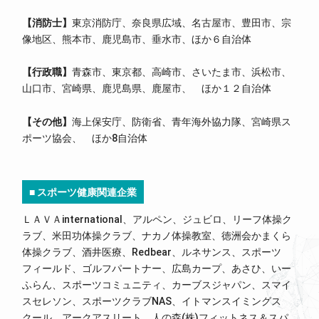
【消防士
】
東京消防庁、奈良県広域、名古屋市、豊田市、宗
像地区、熊本市、鹿児島市、垂水市、ほか６自治体
【行政職
】
青森市、東京都、高崎市、さいたま市、浜松市、
山口市、宮崎県、鹿児島県、鹿屋市、 ほか１２自治体
【その他
】
海上保安庁、防衛省、青年海外協力隊、宮崎県ス
ポーツ協会、 ほか8自治体
■ スポーツ健康関連企業
ＬＡＶＡinternational、アルペン、ジュビロ、リーフ体操ク
ラブ、米田功体操クラブ、ナカノ体操教室、徳洲会かまくら
体操クラブ、酒井医療、Redbear、ルネサンス、スポーツ
フィールド、ゴルフパートナー、広島カープ、あさひ、いー
ふらん、スポーツコミュニティ、カーブスジャパン、スマイ
スセレソン、スポーツクラブNAS、イトマンスイミングス
クール、アークアスリート、人の森(株)フィットネス＆スパ