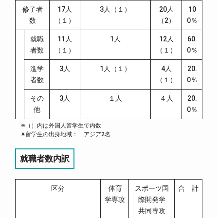
修了者
17人
3人（１）
20人
10
数
（１）
（2）
0％
就職
11人
1人
12人
60.
者数
（１）
（１）
0％
進学
3人
1人（１）
4人
20.
者数
（１）
0％
その
3人
１人
４人
20.
他
0％
※（）内は外国人留学生で内数
※留学生の出身地域： アジア2名
就職者数内訳
区分
体育
スポーツ国
合 計
学専攻
際開発学
共同専攻