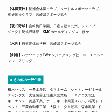
【体操競技
】
徳洲会体操クラブ、タートルスポーツクラブ、
相好体操クラブ、宮崎県スポーツ協会
【硬式野球
】
宮崎梅田学園、日産自動車九州、ジェイプロ
ジェクト硬式野球部、KMGホールディングス ほか
【
水泳】
自衛隊体育学校、宮崎県スポーツ協会
【剣道
】
パナソニックEWエンジニアリング社、ＮＴＴコムエ
ンジニアリング
■ その他の一般企業
積水ハウス、一条工務店、タマホーム、シャトレーゼホール
ディングス、大塚製薬工場東京営業所、 ネグロス電工、
キーエンス、菱越工業、ホーチキ、中四国スバル、福岡トヨ
ペット、三菱自動車工業、大阪トヨタ自動車、森永乳業、住