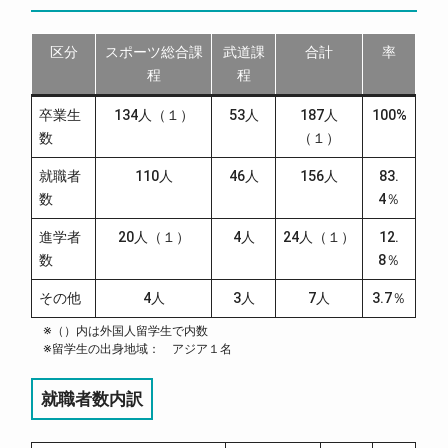
区分
スポーツ総合課
武道課
合計
率
程
程
卒業生
134人（１）
53人
187人
100%
数
（１）
就職者
110人
46人
156人
83.
数
4％
進学者
20人（１）
4人
24人（１）
12.
数
8％
その他
4人
3人
7人
3.7％
※（）内は外国人留学生で内数
※留学生の出身地域： アジア１名
就職者数内訳