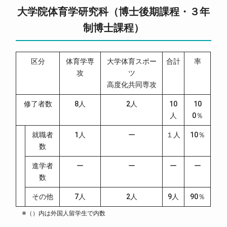
大学院体育学研究科（博士後期課程・３年
制博士課程）
区分
体育学専
大学体育スポー
合計
率
攻
ツ
高度化共同専攻
修了者数
8人
2人
10
10
人
0％
就職者
1人
ー
１人
10％
数
進学者
ー
ー
ー
ー
数
その他
7人
2人
9人
90％
※（）内は外国人留学生で内数