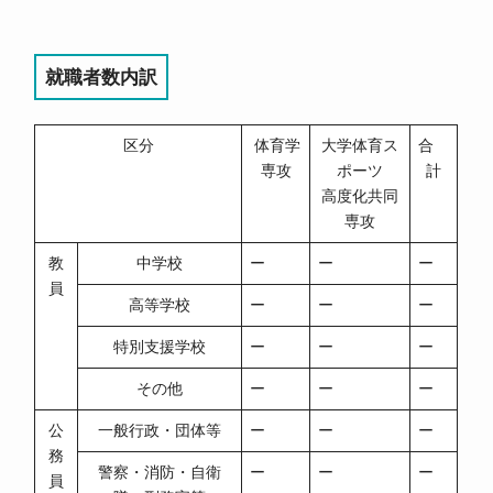
就職者数内訳
区分
体育学
大学体育ス
合
専攻
ポーツ
計
高度化共同
専攻
教
中学校
ー
ー
ー
員
高等学校
ー
ー
ー
特別支援学校
ー
ー
ー
その他
ー
ー
ー
公
一般行政・団体等
ー
ー
ー
務
警察・消防・自衛
ー
ー
ー
員