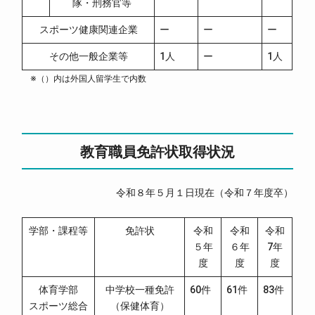
隊・刑務官等
スポーツ健康関連企業
ー
ー
ー
その他一般企業等
1人
ー
1人
※（）内は外国人留学生で内数
教育職員免許状取得状況
令和８年５月１日現在（令和７年度卒）
学部・課程等
免許状
令和
令和
令和
５年
６年
7年
度
度
度
体育学部
中学校一種免許
60件
61件
83件
スポーツ総合
（保健体育）