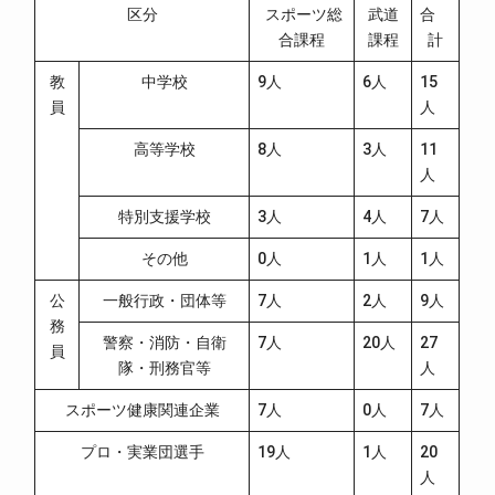
区分
スポーツ総
武道
合
合課程
課程
計
教
中学校
9人
6人
15
員
人
高等学校
8人
3人
11
人
特別支援学校
3人
4人
7人
その他
0人
1人
1人
公
一般行政・団体等
7人
2人
9人
務
警察・消防・自衛
7人
20人
27
員
隊・刑務官等
人
スポーツ健康関連企業
7人
0人
7人
プロ・実業団選手
19人
1人
20
人