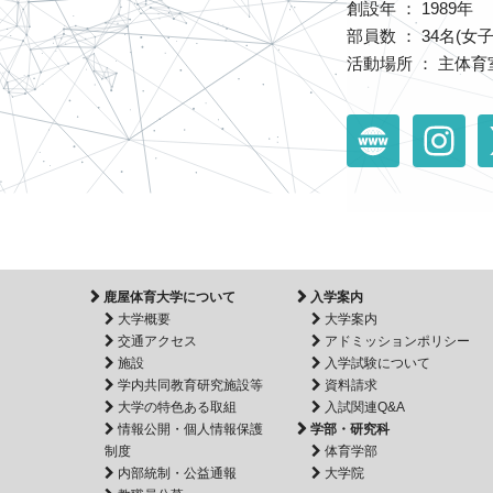
創設年 ： 1989年
部員数 ： 34名(女子
活動場所 ： 主体育
鹿屋体育大学について
入学案内
大学概要
大学案内
交通アクセス
アドミッションポリシー
施設
入学試験について
学内共同教育研究施設等
資料請求
大学の特色ある取組
入試関連Q&A
情報公開・個人情報保護
学部・研究科
制度
体育学部
内部統制・公益通報
大学院