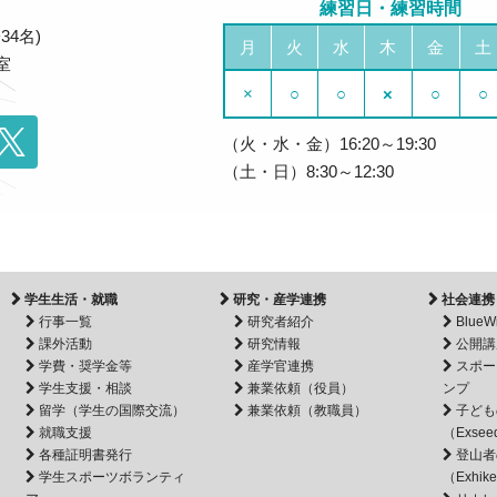
練習日・練習時間
34名)
月
火
水
木
金
土
室
×
○
○
×
○
○
（火・水・金）16:20～19:30
（土・日）8:30～12:30
学生生活・就職
研究・産学連携
社会連携
行事一覧
研究者紹介
BlueW
課外活動
研究情報
公開講
学費・奨学金等
産学官連携
スポー
学生支援・相談
兼業依頼（役員）
ンプ
留学（学生の国際交流）
兼業依頼（教職員）
子ども
就職支援
（Exsee
各種証明書発行
登山者
学生スポーツボランティ
（Exhik