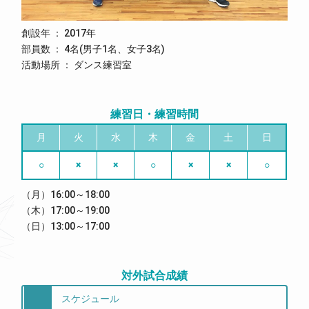
創設年 ： 2017年
部員数 ： 4名(男子1名、女子3名)
活動場所 ： ダンス練習室
練習日・練習時間
月
火
水
木
金
土
日
○
×
×
○
×
×
○
（月）16:00～18:00
（木）17:00～19:00
（日）13:00～17:00
対外試合成績
スケジュール