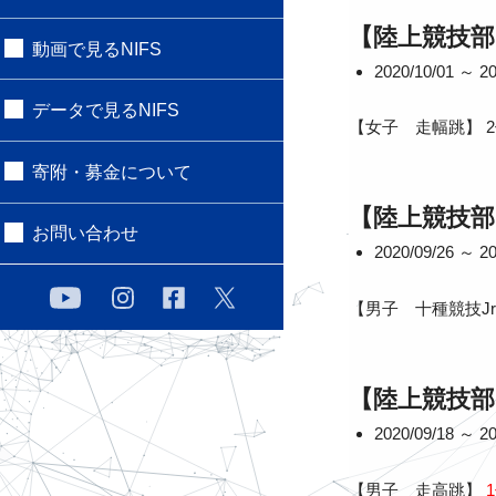
【陸上競技部
動画で見るNIFS
2020/10/01 ～ 20
データで見るNIFS
【女子 走幅跳】 
寄附・募金について
【陸上競技部
お問い合わせ
2020/09/26 ～ 20
【男子 十種競技J
【陸上競技部
2020/09/18 ～ 20
【男子 走高跳】