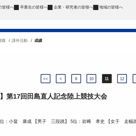
の皆様へ
卒業生
の皆様へ
企業・研究者
の皆様へ
地域
の皆様へ
就職
課外活動
成績
<<
<
9
10
11
12
】第17回田島直人記念陸上競技大会
3位：小畠 康成 【男子 三段跳】 5位：岩﨑 孝史 【女子 走幅