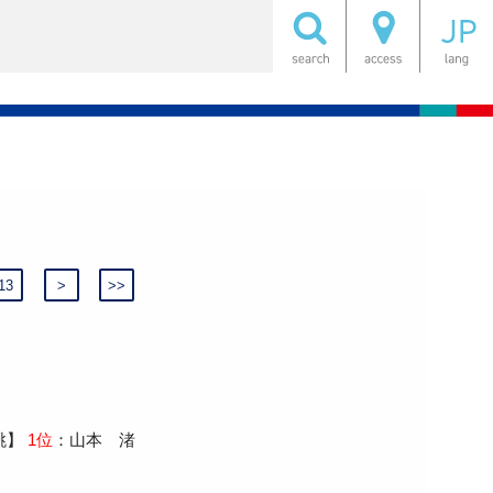
13
>
>>
跳】
1位
：山本 渚