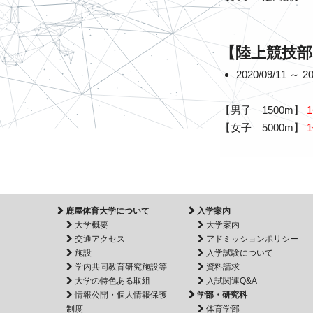
【陸上競技部
2020/09/11 ～ 20
【男子 1500m】
【女子 5000m】
鹿屋体育大学について
入学案内
大学概要
大学案内
交通アクセス
アドミッションポリシー
施設
入学試験について
学内共同教育研究施設等
資料請求
大学の特色ある取組
入試関連Q&A
情報公開・個人情報保護
学部・研究科
制度
体育学部