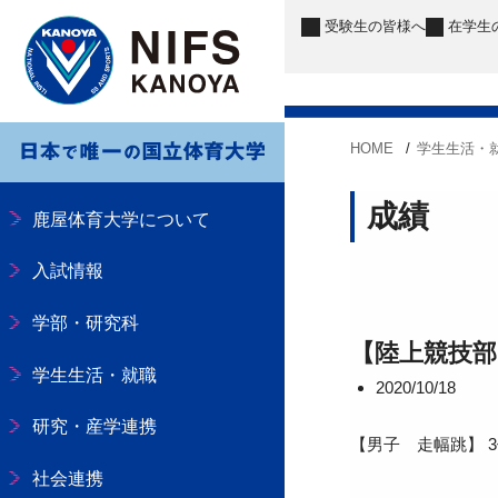
受験生
の皆様へ
在学生
HOME
学生生活・
成績
鹿屋体育大学について
入試情報
学部・研究科
【陸上競技部
学生生活・就職
2020/10/18
研究・産学連携
【男子 走幅跳】 
社会連携