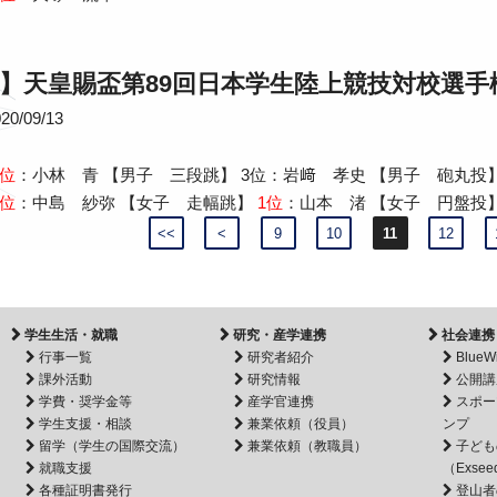
】天皇賜盃第89回日本学生陸上競技対校選手
20/09/13
1位
：小林 青 【男子 三段跳】 3位：岩﨑 孝史 【男子 砲丸投】
1位
：中島 紗弥 【女子 走幅跳】
1位
：山本 渚 【女子 円盤投】
<<
<
9
10
11
12
学生生活・就職
研究・産学連携
社会連携
行事一覧
研究者紹介
BlueW
課外活動
研究情報
公開講
学費・奨学金等
産学官連携
スポー
学生支援・相談
兼業依頼（役員）
ンプ
留学（学生の国際交流）
兼業依頼（教職員）
子ども
就職支援
（Exsee
各種証明書発行
登山者