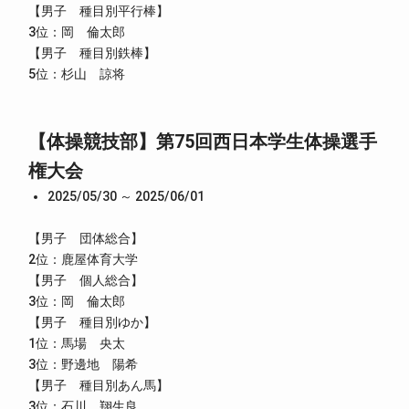
【男子 種目別平行棒】
3位：岡 倫太郎
【男子 種目別鉄棒】
5位：杉山 諒将
【体操競技部】第75回西日本学生体操選手
権大会
2025/05/30 ～ 2025/06/01
【男子 団体総合】
2位：鹿屋体育大学
【男子 個人総合】
3位：岡 倫太郎
【男子 種目別ゆか】
1位：馬場 央太
3位：野邊地 陽希
【男子 種目別あん馬】
3位：石川 翔生良