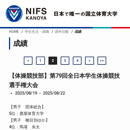
HOME
学生生活・就職
課外活動
成績
成績
<
1
2
3
4
>
>>
【体操競技部】第79回全日本学生体操競技
選手権大会
2025/08/19 ～ 2025/08/22
【男子 団体総合】
5位：鹿屋体育大学
【男子 種目別ゆか】
4位：馬場 央太