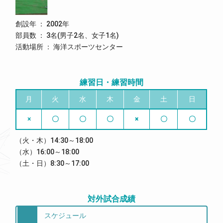
創設年 ： 2002年
部員数 ： 3名(男子2名、女子1名)
活動場所 ： 海洋スポーツセンター
練習日・練習時間
月
火
水
木
金
土
日
×
〇
〇
〇
×
〇
〇
（火・木）14:30～18:00
（水）16:00～18:00
（土・日）8:30～17:00
対外試合成績
スケジュール