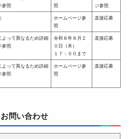
ジ参照
照
ジ参照
生
ホームページ参
直接応募
照
によって異なるため詳細
令和８年８月２
直接応募
ジ参照
０日（木）
１７：００まで
によって異なるため詳細
ホームページ参
直接応募
ジ参照
照
 お問い合わせ