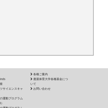
各種ご案内
inds
鹿屋体育大学各種基金につ
座
いて
ツサイエンスキャ
お問い合わせ
の運動プログラム
d）