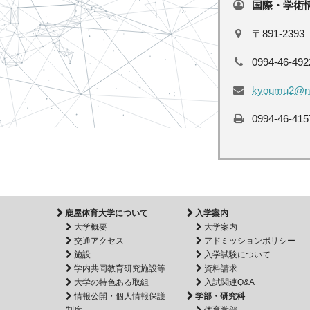
国際・学術
891-2393
0994-46-492
kyoumu2@nif
0994-46-415
鹿屋体育大学について
入学案内
大学概要
大学案内
交通アクセス
アドミッションポリシー
施設
入学試験について
学内共同教育研究施設等
資料請求
大学の特色ある取組
入試関連Q&A
情報公開・個人情報保護
学部・研究科