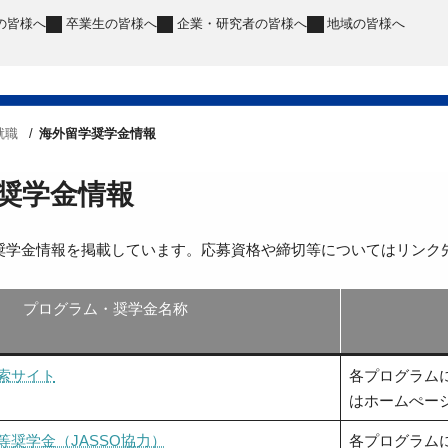
の皆様へ
卒業生
の皆様へ
企業・研究者
の皆様へ
地域
の皆様へ
就職
海外留学奨学金情報
奨学金情報
奨学金情報を掲載しています。応募資格や締切等についてはリンク
プログラム・奨学金名称
索サイト
各プログラム
はホームぺー
奨学金（JASSO協力）
各プログラム