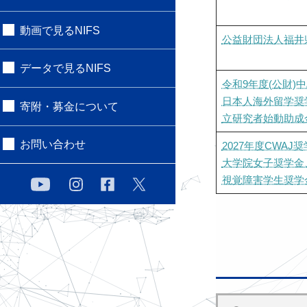
動画で見るNIFS
公益財団法人福井
データで見るNIFS
令和9年度(公財)
日本人海外留学奨
寄附・募金について
立研究者始動助成
お問い合わせ
2027年度CWA
大学院女子奨学金
視覚障害学生奨学