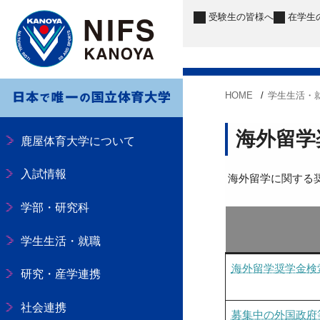
受験生
の皆様へ
在学生
HOME
学生生活・
海外留学
鹿屋体育大学について
入試情報
海外留学に関する
学部・研究科
学生生活・就職
海外留学奨学金検
研究・産学連携
社会連携
募集中の外国政府等