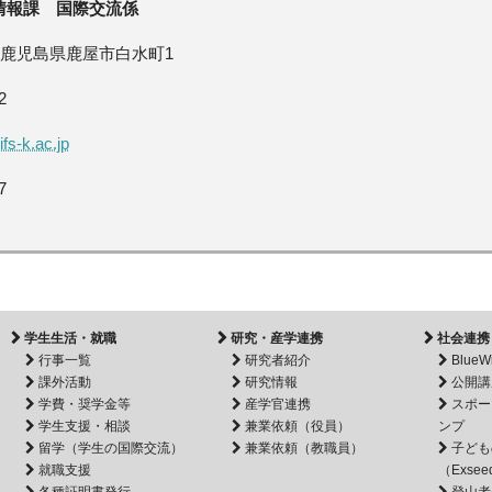
情報課 国際交流係
鹿児島県
鹿屋市
白水町1
2
s-k.ac.jp
7
学生生活・就職
研究・産学連携
社会連携
行事一覧
研究者紹介
BlueW
課外活動
研究情報
公開講
学費・奨学金等
産学官連携
スポー
学生支援・相談
兼業依頼（役員）
ンプ
留学（学生の国際交流）
兼業依頼（教職員）
子ども
就職支援
（Exsee