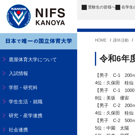
受験生
の皆様へ
在学生
HOME
課外活動
令和6年
鹿屋体育大学について
入試情報
【男子 C-1 200
4位：久保田 桂仙
学部・研究科
【男子 C-1 100
8位：美坂 優宙
学生生活・就職
【男子 C-2 200
4位：久保田 桂仙
研究・産学連携
【男子 C-2 500
5位：中園 太陽 
社会連携