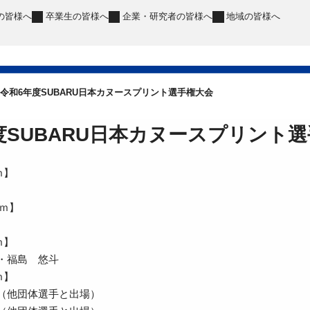
の皆様へ
卒業生
の皆様へ
企業・研究者
の皆様へ
地域
の皆様へ
令和6年度SUBARU日本カヌースプリント選手権大会
度SUBARU日本カヌースプリント
ｍ】
0ｍ】
ｍ】
・福島 悠斗
ｍ】
（他団体選手と出場）