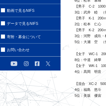
6位：松本 皐暉 
【男子 C-2 100
動画で見るNIFS
3位：武井 睦 （
【男子 K-1 200
データで見るNIFS
2位：松本 仁心
【男子 K-2 200
3位：河野 成玖・
寄附・募金について
5位：大瀬 空 （
お問い合わせ
【女子 WC-1 20
8位：中道 綺華
【女子 WK-1 10
4位：髙岡 明音
【混合 XC-2 50
4位：福島 悠斗 
5位：美坂 優宙 