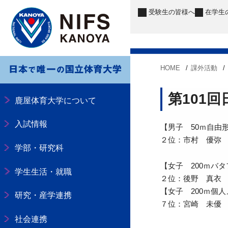
受験生
の皆様へ
在学生
HOME
課外活動
第101
鹿屋体育大学について
入試情報
【男子 50ｍ自由
２位：市村 優弥
学部・研究科
【女子 200ｍバ
学生生活・就職
２位：後野 真衣
【女子 200ｍ個
研究・産学連携
７位：宮崎 未優
社会連携