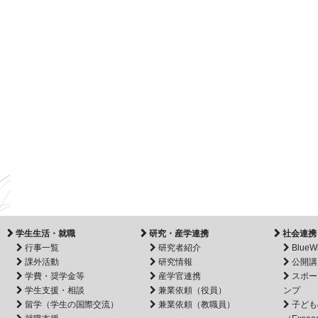
学生生活・就職
研究・産学連携
社会連携
行事一覧
研究者紹介
BlueW
課外活動
研究情報
公開講
学費・奨学金等
産学官連携
スポー
学生支援・相談
兼業依頼（役員）
ンプ
留学（学生の国際交流）
兼業依頼（教職員）
子ども