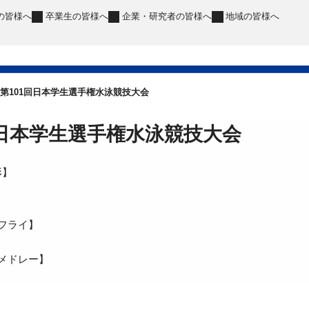
の皆様へ
卒業生
の皆様へ
企業・研究者
の皆様へ
地域
の皆様へ
第101回日本学生選手権水泳競技大会
回日本学生選手権水泳競技大会
形】
タフライ】
人メドレー】