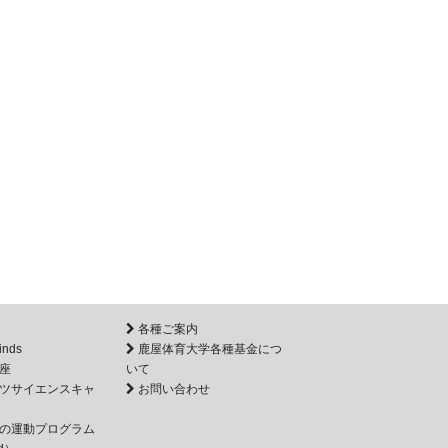
各種ご案内
inds
鹿屋体育大学各種基金につ
座
いて
ツサイエンスキャ
お問い合わせ
の運動プログラム