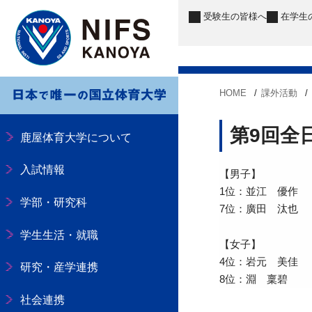
受験生
の皆様へ
在学生
HOME
課外活動
第9回全
鹿屋体育大学について
入試情報
【男子】
1位：並江 優作
学部・研究科
7位：廣田 汰也
学生生活・就職
【女子】
4位：岩元 美佳
研究・産学連携
8位：淵 稟碧
社会連携