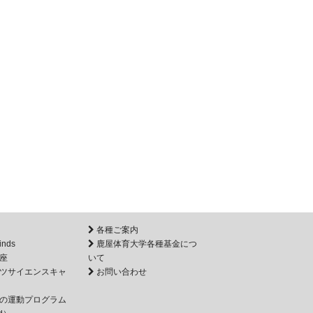
各種ご案内
inds
鹿屋体育大学各種基金につ
座
いて
ツサイエンスキャ
お問い合わせ
の運動プログラム