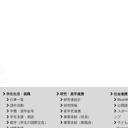
学生生活・就職
研究・産学連携
社会連携
行事一覧
研究者紹介
BlueW
課外活動
研究情報
公開講
学費・奨学金等
産学官連携
スポー
学生支援・相談
兼業依頼（役員）
ンプ
留学（学生の国際交流）
兼業依頼（教職員）
子ども