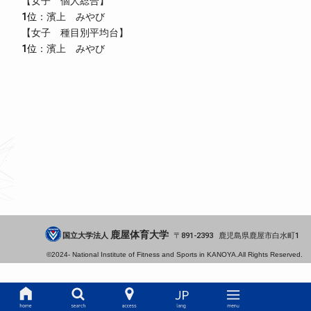
【女子 個人総合】
1位
：濱上 みやび
【女子 種目別平均台】
1位
：濱上 みやび
鹿屋体育大学
国立大学法人
891-2393
鹿児島県
鹿屋市
白水町1
©2024-
National Institute of Fitness and Sports in KANOYA.
All Rights Reserved.