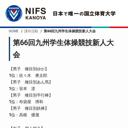
HOME
課外活動
第66回九州学生体操競技新人大会
第66回九州学生体操競技新人大
会
【男子 種目別ゆか】
1位
：佐々木 勇太郎
【男子 種目別あん馬】
1位
：笹本 凛
【男子 種目別平行棒】
1位
：布袋屋 博和
【男子 種目別鉄棒】
1位
：高根 優晟