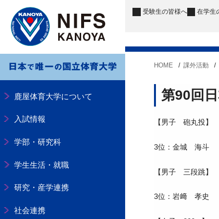
受験生
の皆様へ
在学生
HOME
課外活動
第90回
鹿屋体育大学について
入試情報
【男子 砲丸投】
学部・研究科
3位：金城 海斗
学生生活・就職
【男子 三段跳】
研究・産学連携
3位：岩﨑 孝史
社会連携