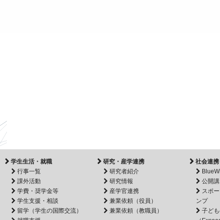
学生生活・就職
研究・産学連携
社会連携
行事一覧
研究者紹介
BlueW
課外活動
研究情報
公開講
学費・奨学金等
産学官連携
スポー
学生支援・相談
兼業依頼（役員）
ンプ
留学（学生の国際交流）
兼業依頼（教職員）
子ども