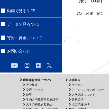
【女子 800m】
動画で見るNIFS
7位：仲道 彩音
データで見るNIFS
寄附・募金について
お問い合わせ
鹿屋体育大学について
入学案内
大学概要
大学案内
交通アクセス
アドミッションポリシー
施設
入学試験について
学内共同教育研究施設等
資料請求
大学の特色ある取組
入試関連Q&A