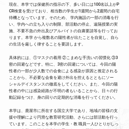
現在、本学では保健所の指示の下、多い日には100名以上がP
CR検査を受けており、相当数の学生が1週間から2週間の自宅
待機となっています。そのため、 学内施設の一部の消毒を行
い、学内への立ち入りの制限、部活動の停止、遠隔授業の実
施、不要不急の外出及びアルバイトの自粛要請等を行ってお
ります。本学 から複数名の陽性者が出たことを自覚し、自ら
の生活を厳しく律することを要請します。
具体的には、①マスクの着用 ②こまめな手洗いの習慣化 ③3
密の回避などです。特に、3密の回避については、今回の陽
性者の一部が少人数での会食による感染が原因と推定される
ことから、不必要な会食を避け外出を控えるとともにソー
シャルデイスタンスの徹底をしてください。また、今回の陽
性者の中には感染経路が不明の者もいることから、日々の行
動記録をつけ、身の回りの定期的な消毒を行ってください。
本学は、鹿屋市に所在する国立大学であり、地域の皆様の支
援や理解により円滑な教育研究活動、さらには部活動を行っ
ています。このことを本学の学生・教 職員一人ひとりがしっ