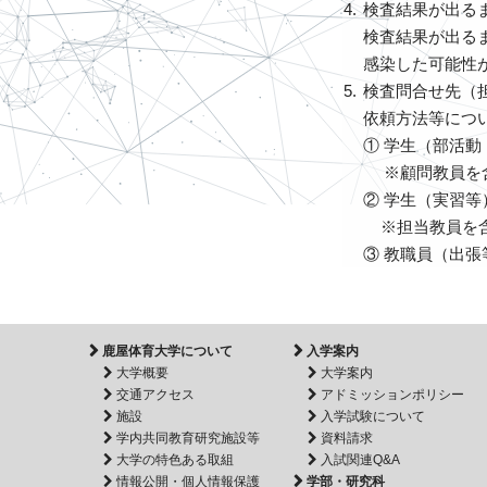
検査結果が出る
検査結果が出る
感染した可能性
検査問合せ先（
依頼方法等につ
① 学生（部活
※顧問
② 学生（実
※担当教員を
③ 教職員（
鹿屋体育大学について
入学案内
大学概要
大学案内
交通アクセス
アドミッションポリシー
施設
入学試験について
学内共同教育研究施設等
資料請求
大学の特色ある取組
入試関連Q&A
情報公開・個人情報保護
学部・研究科