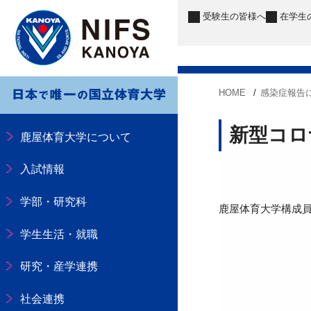
受験生
の皆様へ
在学生
HOME
感染症報告
新型コロ
鹿屋体育大学について
入試情報
学部・研究科
鹿屋体育大学構成
学生生活・就職
研究・産学連携
社会連携