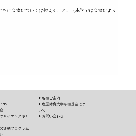
ともに会食については控えること。（本学では会食により
各種ご案内
inds
鹿屋体育大学各種基金につ
座
いて
ツサイエンスキャ
お問い合わせ
の運動プログラム
d）