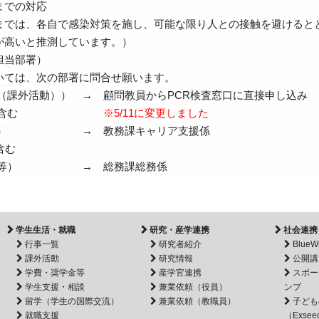
までの対応
までは、各自で感染対策を施し、可能な限り人との接触を避けると
が高いと推測しています。）
担当部署）
いては、次の部署に問合せ願います。
動（課外活動）） → 顧問教員からPCR検査窓口に直接申し込み
教員を含む
※5/11に変更しました
習等） → 教務課キャリア支援係
含む
出張等） → 総務課総務係
学生生活・就職
研究・産学連携
社会連携
行事一覧
研究者紹介
BlueW
課外活動
研究情報
公開講
学費・奨学金等
産学官連携
スポー
学生支援・相談
兼業依頼（役員）
ンプ
留学（学生の国際交流）
兼業依頼（教職員）
子ども
就職支援
（Exsee