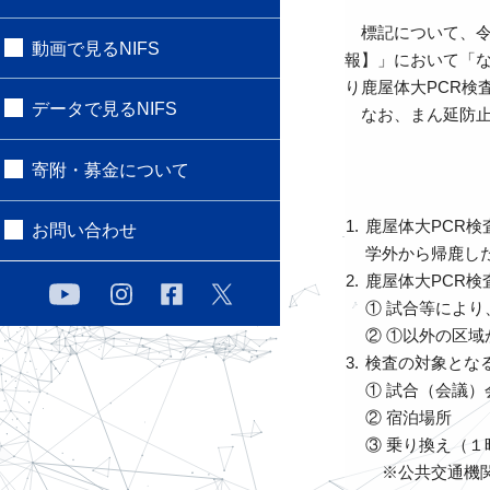
標記について、令
動画で見るNIFS
報】」において「
り鹿屋体大PCR検
データで見るNIFS
なお、まん延防止
寄附・募金について
鹿屋体大PCR検
お問い合わせ
学外から帰鹿し
鹿屋体大PCR
① 試合等によ
② ①以外の区
検査の対象とな
① 試合（会議）
② 宿泊場所
③ 乗り換え（
※公共交通機関