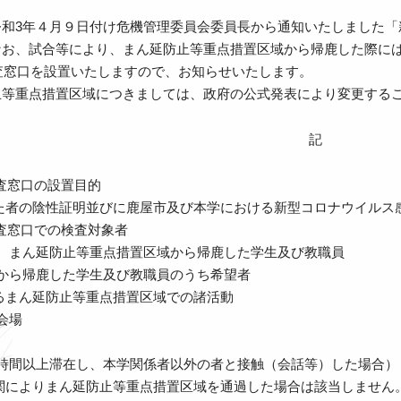
和3年４月９日付け危機管理委員会委員長から通知いたしました「
なお、試合等により、まん延防止等重点措置区域から帰鹿した際には
査窓口を設置いたしますので、お知らせいたします。
等重点措置区域につきましては、政府の公式発表により変更するこ
記
査窓口の設置目的
た者の陰性証明並びに鹿屋市及び本学における新型コロナウイルス
検査窓口での検査対象者
り、まん延防止等重点措置区域から帰鹿した学生及び教職員
域から帰鹿した学生及び教職員のうち希望者
るまん延防止等重点措置区域での諸活動
会場
１時間以上滞在し、本学関係者以外の者と接触（会話等）した場合）
によりまん延防止等重点措置区域を通過した場合は該当しません