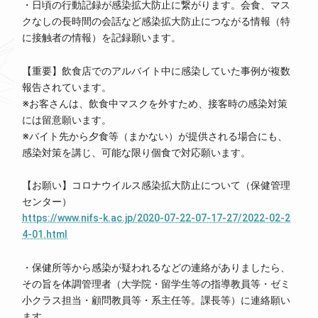
・日頃の行動記録が感染拡大防止に繋がります。会食、マス
クなしの長時間の会話など感染拡大防止につながる情報（特
に接触者の情報）を記録願います。
【重要】飲食店でのアルバイト中に感染していた事例が複数
報告されています。
※お客さんは、飲食中マスクを外すため、接客時の感染対策
には留意願います。
※バイト先から夕食等（まかない）が提供される場合にも、
感染対策を講じ、可能な限り個食で対応願います。
【お願い】コロナウイルス感染拡大防止について（保健管理
センター）
https://www.nifs-k.ac.jp/2020-07-22-07-17-27/2022-02-2
4-01.html
・保健所等から感染が疑われるなどの連絡がありましたら、
その旨を体調管理者（大学院・留学生等の指導教員等・ゼミ
小クラス担当・顧問教員等・系主任等。課長等）に連絡願い
ます。