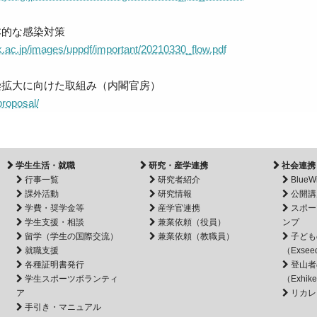
本的な感染対策
-k.ac.jp/images/uppdf/important/20210330_flow.pdf
染拡大に向けた取組み（内閣官房）
proposal/
学生生活・就職
研究・産学連携
社会連携
行事一覧
研究者紹介
BlueW
課外活動
研究情報
公開講
学費・奨学金等
産学官連携
スポー
学生支援・相談
兼業依頼（役員）
ンプ
留学（学生の国際交流）
兼業依頼（教職員）
子ども
就職支援
（Exsee
各種証明書発行
登山者
学生スポーツボランティ
（Exhik
ア
リカレ
手引き・マニュアル