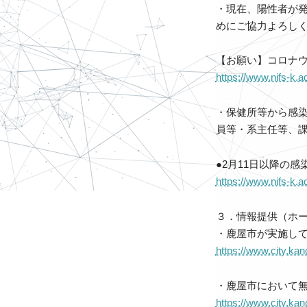
・現在、陽性者が
めにご協力よろし
【お願い】コロナ
https://www.nifs-k.
・保健所等から感
員等・系主任等、
●2月11日以降の
https://www.nifs-k.
３．情報提供（ホ
・鹿屋市が実施し
https://www.city.kan
・鹿屋市において無
https://www.city.ka