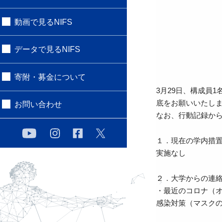
動画で見るNIFS
データで見るNIFS
寄附・募金について
3月29日、構成員
底をお願いいたし
お問い合わせ
なお、行動記録か
１．現在の学内措
実施なし
２．大学からの連
・最近のコロナ（
感染対策（マスク