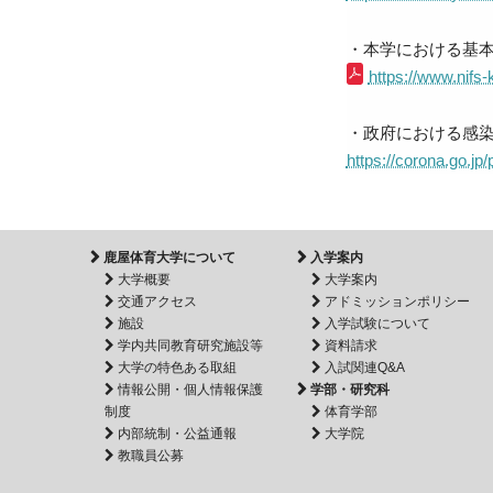
・本学における基
https://www.nifs
・政府における感
https://corona.go.jp/
鹿屋体育大学について
入学案内
大学概要
大学案内
交通アクセス
アドミッションポリシー
施設
入学試験について
学内共同教育研究施設等
資料請求
大学の特色ある取組
入試関連Q&A
情報公開・個人情報保護
学部・研究科
制度
体育学部
内部統制・公益通報
大学院
教職員公募