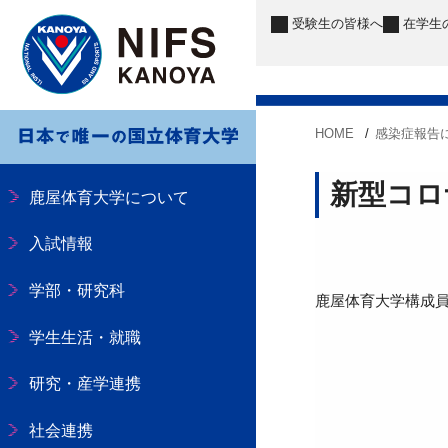
受験生
の皆様へ
在学生
HOME
感染症報告
新型コロ
鹿屋体育大学について
入試情報
学部・研究科
鹿屋体育大学構成
学生生活・就職
研究・産学連携
社会連携