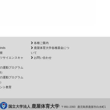
各種ご案内
inds
鹿屋体育大学各種基金につ
座
いて
ツサイエンスキャ
お問い合わせ
の運動プログラム
d）
の運動プログラム
e）
ント教育
鹿屋体育大学
国立大学法人
891-2393
鹿児島県
鹿屋市
白水町1