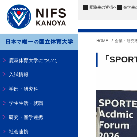
受験生
の皆様へ
在学生
HOME
企業・研究
「SPOR
鹿屋体育大学について
入試情報
学部・研究科
学生生活・就職
研究・産学連携
社会連携