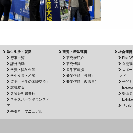
学生生活・就職
研究・産学連携
社会連携
行事一覧
研究者紹介
BlueW
課外活動
研究情報
公開講
学費・奨学金等
産学官連携
スポー
学生支援・相談
兼業依頼（役員）
ンプ
留学（学生の国際交流）
兼業依頼（教職員）
子ども
就職支援
（Exsee
各種証明書発行
登山者
学生スポーツボランティ
（Exhik
ア
リカレ
手引き・マニュアル