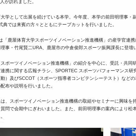
4万人が訪れました。
大学として出展を続けている本学。今年度、本学の前田明理事・副学
会式典では来賓の方々とともにテープカットを行いました。
には「鹿屋体育大学スポーツイノベーション推進機構」の産学官連携
明理事・竹尾賢二URA、鹿屋市の中倉俊郎スポーツ振興課長に登壇
「スポーツイノベーション推進機構」の紹介を中心に、受託・共同
連携に関する広報チラシ、SPORTEC スポーツパフォーマンス研究
動）及びSCCOT（スポーツ指導者コンピテンシーテスト）など
の配布や説明を行いました。
には、スポーツイノベーション推進機構の取組やセミナーに興味を
る質問で会期中にぎわいました。また、前田明理事の案内により松
た。