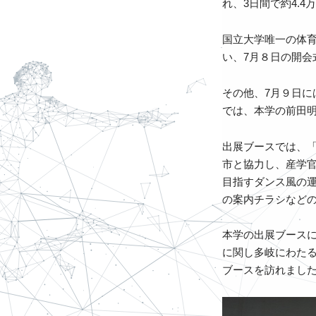
れ、3日間で約4.
国立大学唯一の体育
い、7月８日の開
その他、7月９日
では、本学の前田
出展ブースでは、
市と協力し、産学官
目指すダンス風の運
の案内チラシなど
本学の出展ブース
に関し多岐にわた
ブースを訪れまし