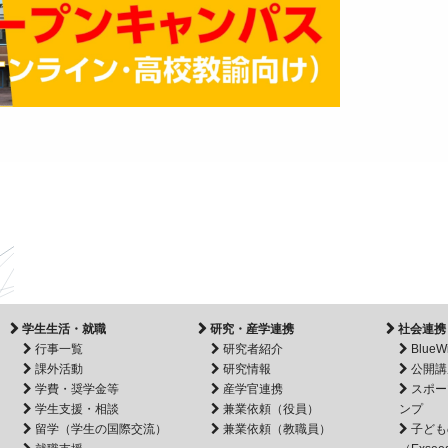
学生生活・就職
研究・産学連携
社会連携
行事一覧
研究者紹介
BlueW
課外活動
研究情報
公開講
学費・奨学金等
産学官連携
スポー
学生支援・相談
兼業依頼（役員）
ンプ
留学（学生の国際交流）
兼業依頼（教職員）
子ども