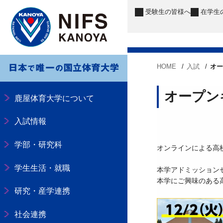
受験生
の皆様へ
在学生
HOME
入試
オ
オープン
鹿屋体育大学について
入試情報
学部・研究科
オンラインによる高
学生生活・就職
本学アドミッション
本学にご興味のある
研究・産学連携
社会連携