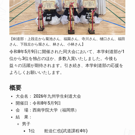
【剣道部：上段左から菊池さん、福園さん、寺川さん、樋口さん、福田
さん、下段左から堀さん、林さん、小林さん】
令和8年5月9日に開催された同大会において、本学剣道部が1
位から3位を独占のほか、多数入賞いたしました。今後も
益々の活躍が期待されます。引き続き、本学剣道部の応援を
よろしくお願いいたします。
概要
大会名： 2026年九州学生剣道大会
開催日：令和8年5月9日
会 場：西南学院大学（福岡県）
結 果：
男子
1位 舩迫仁也(武道課程4年)