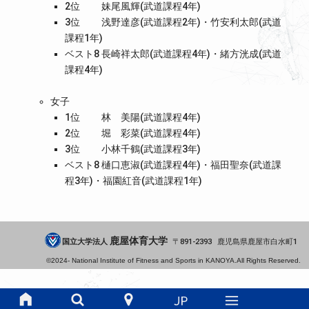
2位 妹尾風輝(武道課程4年)
3位 浅野達彦(武道課程2年)・竹安利太郎(武道
課程1年)
ベスト8 長崎祥太郎(武道課程4年)・緒方洸成(武道
課程4年)
女子
1位 林 美陽(武道課程4年)
2位 堀 彩菜(武道課程4年)
3位 小林千鶴(武道課程3年)
ベスト8 樋口恵淑(武道課程4年)・福田聖奈(武道課
程3年)・福園紅音(武道課程1年)
鹿屋体育大学
国立大学法人
891-2393
鹿児島県
鹿屋市
白水町1
©2024-
National Institute of Fitness and Sports in KANOYA.
All Rights Reserved.