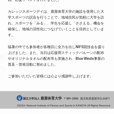
カレッジスポーツデイは、鹿屋体育大学の施設を使用した大
学スポーツの試合を行うことで、地域住民が気軽に大学を訪
れ、スポーツを「みる」、学生を応援し「ささえる」機会を
確保し、地域の活性化につなげていくことを目的としていま
す。
猛暑の中でも参加者が各種目に全力を出しNIFS競技会を盛り
上げました。また、当日は応援用スティックバルーンの配布
やオリジナルタオルの配布等も実施され、Blue Winds事業の
普及・啓発活動に努めました。
ご参加いただいた皆様には心より感謝申し上げます。
鹿屋体育大学
国立大学法人
891-2393
鹿児島県
鹿屋市
白水町1
©2024-
National Institute of Fitness and Sports in KANOYA.
All Rights Reserved.