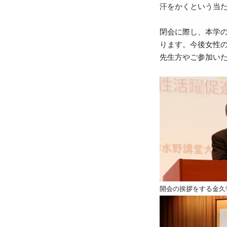
汗をかくという当
閉会に際し、本学
ります。今後女性
先生方やご参加い
開会の挨拶をする金久