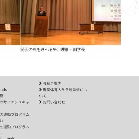
。
閉会の辞を述べる平川理事・副学長
各種ご案内
inds
鹿屋体育大学各種基金につ
座
いて
ツサイエンスキャ
お問い合わせ
の運動プログラム
d）
の運動プログラム
e）