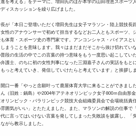
促進を考える」をテーマに、増田氏のほか本学の山田理恵スポーツ
でディスカッションを繰り広げました。
学長が「本日ご登壇いただく増田先生は女子マラソン・陸上競技長
を女性のアナウンサーで初めて担当するなどお二人ともスポーツ、
授も体育・スポーツ史の専門家です。アンコンシャス・バイアスと
てしまうことを意味します。我々はまだまだそこから抜け切れてい
の普段の生活の中でこの言葉の持つ意味をもう一度思い起こしていた
の弁護士、のちに初の女性判事になった三淵嘉子さんの実話をもと
をもっと考えていき、発信していけたらと考えています」と挨拶し
開口一番「やっと念願叶って鹿屋体育大学に来ることができました！
ん（旧姓：鍋島）や2004年アテネオリンピック女子800ｍ自由
京オリンピック・パラリンピック競技大会組織委員会で会場統括責
の雰囲気がいい」とたたえました。また、マラソンの解説の仕事で
時代に言ってはいけない言葉を発してしまった失敗談を披露し、「
えながら教示しました。