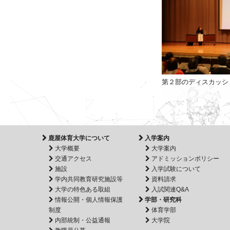
第２部のディスカッシ
鹿屋体育大学について
入学案内
大学概要
大学案内
交通アクセス
アドミッションポリシー
施設
入学試験について
学内共同教育研究施設等
資料請求
大学の特色ある取組
入試関連Q&A
情報公開・個人情報保護
学部・研究科
制度
体育学部
内部統制・公益通報
大学院