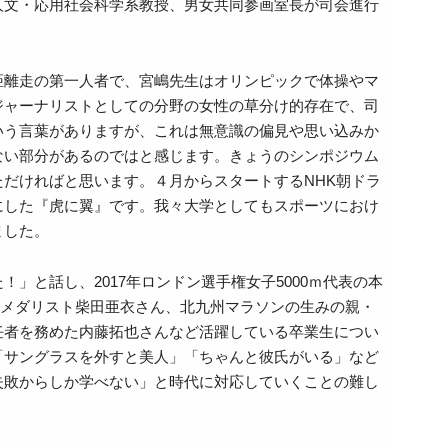
人文・応用社会科学系教授、男女共同参画室長が司会進行
距離走の第一人者で、宮嶋先生はオリンピックで体操やマ
ジャーナリストとしての分野の女性の草分け的存在で、司
いう言葉がありますが、これは無意識の偏見や思い込みか
ない部分があるのではと感じます。きょうのシンポジウム
だければと思います。４月からスタートするNHK朝ドラ
にした『虎に翼』です。我々大学としてもスポーツにおけ
ました。
」と話し、2017年ロンドン選手権女子5000ｍ代表の本
形金メダリスト柴田亜衣さん、北九州マラソンの生みの親・
任者を務めた内藤拓也さんなど活躍している卒業生につい
「サングラスを外すと美人」「ちゃんと彼氏がいる」など
失敗からしか学べない」と時代に対応していくことの難し