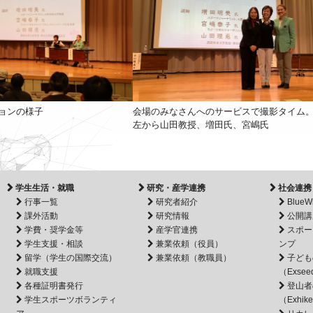
ョンの様子
会場のみなさんへのサービスで撮影タイム
左から山田教授、増田氏、宮嶋氏
学生生活・就職
研究・産学連携
社会連携
行事一覧
研究者紹介
BlueW
課外活動
研究情報
公開講
学費・奨学金等
産学官連携
スポー
学生支援・相談
兼業依頼（役員）
ンプ
留学（学生の国際交流）
兼業依頼（教職員）
子ども
就職支援
（Exsee
各種証明書発行
登山者
学生スポーツボランティ
（Exhik