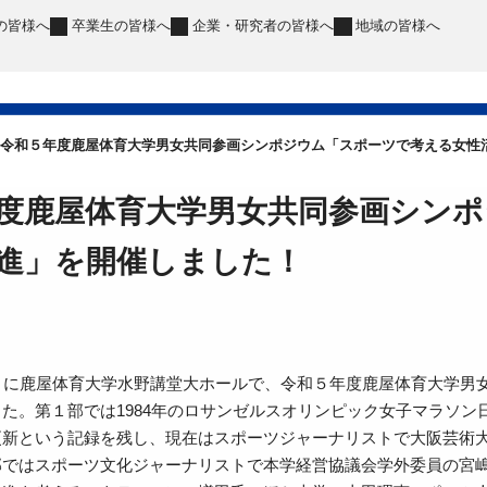
の皆様へ
卒業生
の皆様へ
企業・研究者
の皆様へ
地域
の皆様へ
令和５年度鹿屋体育大学男女共同参画シンポジウム「スポーツで考える女性
度鹿屋体育大学男女共同参画シン
進」を開催しました！
）に鹿屋体育大学水野講堂大ホールで、令和５年度鹿屋体育大学男
た。第１部では1984年のロサンゼルスオリンピック女子マラソン日
更新という記録を残し、現在はスポーツジャーナリストで大阪芸術
部ではスポーツ文化ジャーナリストで本学経営協議会学外委員の宮