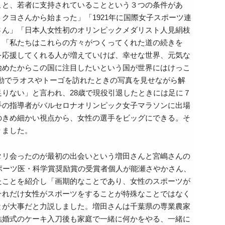
こと、若者に支持されていることという３つの条件があ
クヨさんから始まった」「1921年に国際女子スポーツ連
さん」「日本人女性初のオリンピックメダリスト人見絹枝
、「私たちはこれらの方々がつくってくれた道の続きを
を応援してくれる人が増えていけば、幸せな世界、元気な
始めたからこの国に注目したいという国が世界にはけっこ
動でラオスやトーゴを訪れたときの写真を見せながら解
りない」と言われ、28歳で現役引退したときには足に７
手の指導者がバルセロナオリンピック女子マラソンに出場
のきめ細かい視点から、女性の選手をビッグにできる。そ
りました。
タリ会ったのが最初の出会いという増田さんと宮嶋さんの
ポーツ医・科学賞奨励賞の受賞者個人が能瀬さやかさん、
たことを紹介し「画期的なことであり、女性のスポーツが
それだけ女性がスポーツをすることが特殊なことではなく
とが大事だと力説しました。増田さんは千葉県の専業農家
結婚式のケーキ入刀後も家庭で一緒に何かをやる、一緒に