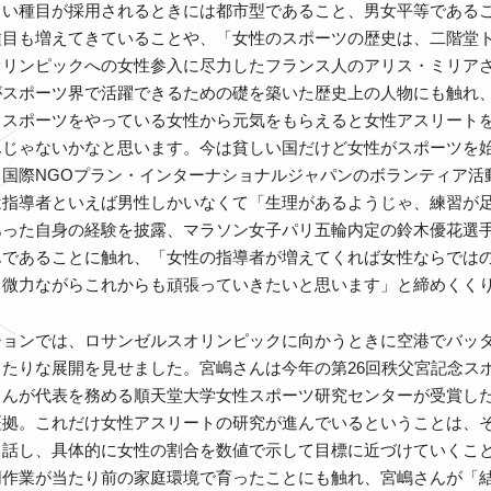
しい種目が採用されるときには都市型であること、男女平等である
目も増えてきていることや、「女性のスポーツの歴史は、二階堂ト
オリンピックへの女性参入に尽力したフランス人のアリス・ミリア
がスポーツ界で活躍できるための礎を築いた歴史上の人物にも触れ
。スポーツをやっている女性から元気をもらえると女性アスリート
んじゃないかなと思います。今は貧しい国だけど女性がスポーツを
と国際NGOプラン・インターナショナルジャパンのボランティア活
は指導者といえば男性しかいなくて「生理があるようじゃ、練習が足
あった自身の経験を披露、マラソン女子パリ五輪内定の鈴木優花選
んであることに触れ、「女性の指導者が増えてくれば女性ならでは
も微力ながらこれからも頑張っていきたいと思います」と締めくく
ションでは、ロサンゼルスオリンピックに向かうときに空港でバッ
ったりな展開を見せました。宮嶋さんは今年の第26回秩父宮記念ス
さんが代表を務める順天堂大学女性スポーツ研究センターが受賞し
証拠。これだけ女性アスリートの研究が進んでいるということは、
と話し、具体的に女性の割合を数値で示して目標に近づけていくこ
同作業が当たり前の家庭環境で育ったことにも触れ、宮嶋さんが「