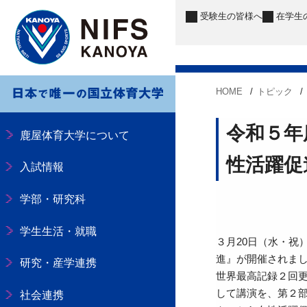
受験生
の皆様へ
在学生
HOME
トピック
令和５年
鹿屋体育大学について
性活躍促
入試情報
学部・研究科
学生生活・就職
３月20日（水・祝
進』が開催されまし
研究・産学連携
世界最高記録２回
して講演を、第２
社会連携