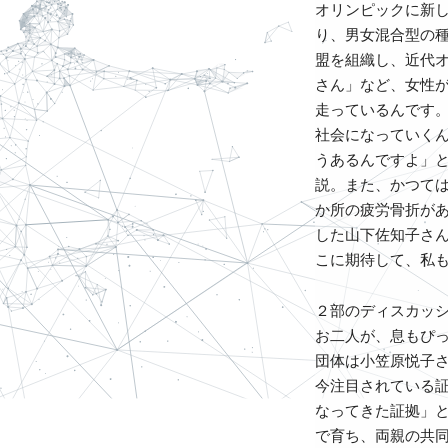
オリンピックに新
り、男女混合型の種
盟を組織し、近代
さん」など、女性
走っているんです
社会になっていく
うあるんですよ」
説。また、かつて
か所の疲労骨折が
した山下佐知子さ
こに期待して、私
２部のディスカッ
お二人が、息もぴ
団体は小笠原悦子
今注目されている
なってきた証拠」
で育ち、両親の共