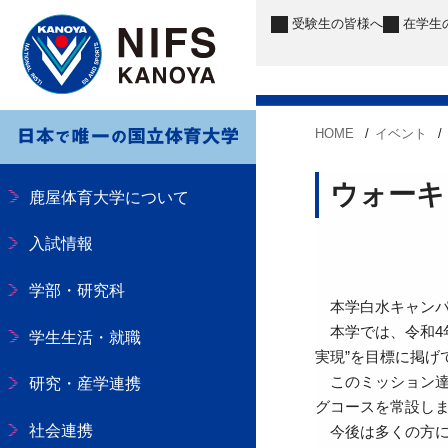
受験生
の皆様へ
在学生
HOME
イベント
ウォーキ
鹿屋体育大学について
入試情報
学部・研究科
本学白水キャンパ
本学では、令和4年
学生生活・就職
実現”を目標に掲げ
このミッション達
研究・産学連携
グコースを常設し
社会連携
今後は多くの方に