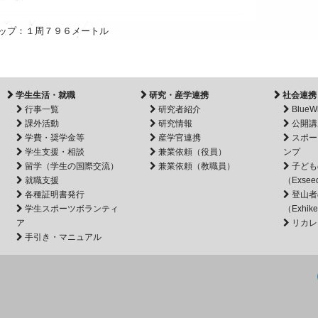
ップ：１周７９６メートル
学生生活・就職
研究・産学連携
社会連携
行事一覧
研究者紹介
BlueW
課外活動
研究情報
公開講
学費・奨学金等
産学官連携
スポー
学生支援・相談
兼業依頼（役員）
ンプ
留学（学生の国際交流）
兼業依頼（教職員）
子ども
就職支援
（Exsee
各種証明書発行
登山者
学生スポーツボランティ
（Exhik
ア
リカレ
手引き・マニュアル