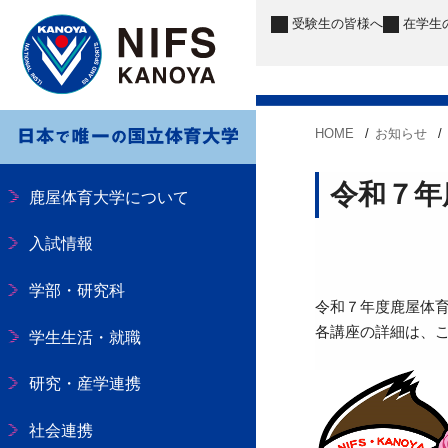
受験生
の皆様へ
在学生
HOME
お知らせ
令和７年
鹿屋体育大学について
入試情報
学部・研究科
令和７年度鹿屋体
各講座の詳細は、
学生生活・就職
研究・産学連携
社会連携