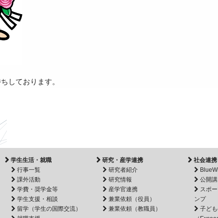
待ちしております。
学生生活・就職
研究・産学連携
社会連携
行事一覧
研究者紹介
BlueW
課外活動
研究情報
公開講
学費・奨学金等
産学官連携
スポー
学生支援・相談
兼業依頼（役員）
ンプ
留学（学生の国際交流）
兼業依頼（教職員）
子ども