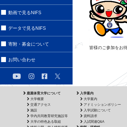
動画で見るNIFS
データで見るNIFS
寄附・募金について
皆様のご参加をお
お問い合わせ
鹿屋体育大学について
入学案内
大学概要
大学案内
交通アクセス
アドミッションポリシー
施設
入学試験について
学内共同教育研究施設等
資料請求
大学の特色ある取組
入試関連Q&A