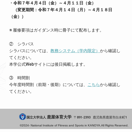
・令和７年４月４日（金）～４月１１日（金）
（変更期間：令和７年４月１４日（月）～４月１８日
（金））
※ 履修要項はガイダンス時に冊子にて配布します。
② シラバス
シラバスについては、
教務システム（学内限定）
から確認し
てください。
本学公式Webサイトには後日掲載します。
③ 時間割
今年度時間割（前期・後期）については、
こちら
から確認し
てください。
鹿屋体育大学
国立大学法人
891-2393
鹿児島県
鹿屋市
白水町1
©2024-
National Institute of Fitness and Sports in KANOYA.
All Rights Reserved.