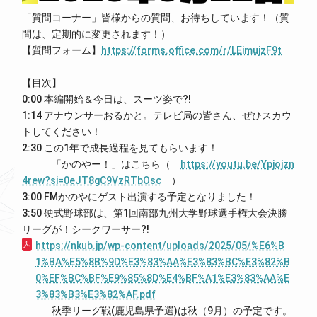
「質問コーナー」皆様からの質問、お待ちしています！（質
問は、定期的に変更されます！）
【質問フォーム】
https://forms.office.com/r/LEimujzF9t
【目次】
0:00 本編開始＆今日は、スーツ姿で?!
1:14 アナウンサーおるかと。テレビ局の皆さん、ぜひスカウ
トしてください！
2:30 この1年で成長過程を見てもらいます！
「かのやー！」はこちら（
https://youtu.be/Ypjojzn
4rew?si=0eJT8gC9VzRTbOsc
）
3:00 FMかのやにゲスト出演する予定となりました！
3:50 硬式野球部は、第1回南部九州大学野球選手権大会決勝
リーグが！シークワーサー?!
https://nkub.jp/wp-content/uploads/2025/05/%E6%B
1%BA%E5%8B%9D%E3%83%AA%E3%83%BC%E3%82%B
0%EF%BC%BF%E9%85%8D%E4%BF%A1%E3%83%AA%E
3%83%B3%E3%82%AF.pdf
秋季リーグ戦(鹿児島県予選)は秋（9月）の予定です。