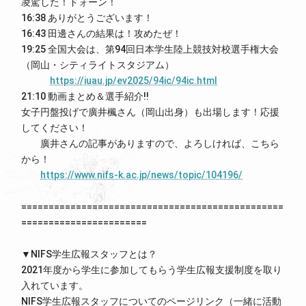
凌駕した！ドォーン！
16:38 ありがとうございます！
16:43 田邊さんの結果は！攻めたぜ！
19:25 全国大会は、第94回日本学生陸上競技対校選手権大会
（岡山・シティライトスタジアム）
https://iuau.jp/ev2025/94ic/94ic.html
21:10 動画まとめ＆選手紹介!!
女子円盤投げで廣井楓さん（岡山出身）も出場します！応援
してください！
廣井さんの記事がありますので、よろしければ、こちら
から！
https://www.nifs-k.ac.jp/news/topic/104196/
================================================
=======================
▼NIFS学生広報スタッフとは？
2021年度から学生に参加してもらう学生広報支援制度を取り
入れています。
NIFS学生広報スタッフについてのページリンク（一緒に活動