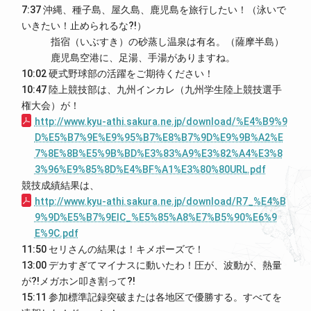
7:37 沖縄、種子島、屋久島、鹿児島を旅行したい！（泳いで
いきたい！止められるな?!）
指宿（いぶすき）の砂蒸し温泉は有名。（薩摩半島）
鹿児島空港に、足湯、手湯がありますね。
10:02 硬式野球部の活躍をご期待ください！
10:47 陸上競技部は、九州インカレ（九州学生陸上競技選手
権大会）が！
http://www.kyu-athi.sakura.ne.jp/download/%E4%B9%9
D%E5%B7%9E%E9%95%B7%E8%B7%9D%E9%9B%A2%E
7%8E%8B%E5%9B%BD%E3%83%A9%E3%82%A4%E3%8
3%96%E9%85%8D%E4%BF%A1%E3%80%80URL.pdf
競技成績結果は、
http://www.kyu-athi.sakura.ne.jp/download/R7_%E4%B
9%9D%E5%B7%9EIC_%E5%85%A8%E7%B5%90%E6%9
E%9C.pdf
11:50 セリさんの結果は！キメポーズで！
13:00 デカすぎてマイナスに動いたわ！圧が、波動が、熱量
が?!メガホン叩き割って?!
15:11 参加標準記録突破または各地区で優勝する。すべてを