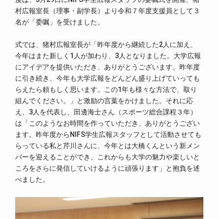
村広報室長（理事・副学長）より令和７年度支援員として３
名が「委嘱」を受けました。
式では、猪村広報室長が「昨年度から継続した2人に加え、
今年はまた新しく1人が加わり、3人となりました。大学広報
にアイデアを提供いただき、ありがとうございます。昨年度
に引き続き、今年も大学広報をどんどん盛り上げていっても
らえたら頼もしく思います。この1年も様々な方法で、取り
組んでください。」と激励の言葉をかけました。それに応
え、3人を代表し、田邊海士さん（スポーツ総合課程３年）
は「このようなお時間を作っていただき、ありがとうござい
ます。昨年度からNIFS学生広報スタッフとして活動させても
らっている私と芹川さんに、今年とは大橋くんという新メン
バーを迎えることができ、これからも大学の魅力や楽しいと
ころをさらに発信していけるように頑張ります」と抱負を述
べました。