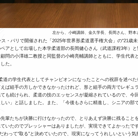
左から、小崎講師、金久学長、長岡さん、野本
ランス・パリで開催された「2025年世界形柔道選手権大会」の“21
ペアとして出場した本学柔道部の長岡健心さん（武道課程3年）と野
兼顧問の小澤雄二教授と同監督の小崎亮輔講師とともに、学生代表と
ました。
が柔道の学生代表としてチャンピオンになったことへの祝辞を述べた
言えば組手の方しかできなかったけれど、形と組手の両方でレギュ
ねても続けられ、柔道の技のエッセンスが凝縮されているので、今
ほしい」と話しました。また、「今後もさらに精進し、シニアの部
の先輩たちが決勝に行けなかったので、とりあえず決勝に残ること
れていたのでプレッシャーはありましたが、実現できてよかったで
こだわって“取る”と決めていたので、現実になってうれしいという