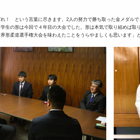
ぱれ！ という言葉に尽きます。2人の努力で勝ち取った金メダルで
「学生の形は今回で４年目の大会でした。形は本気で取り組めば取
世界形柔道選手権大会を味わえたことをうらやましくも思います」