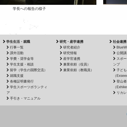
学長への報告の様子
学生生活・就職
研究・産学連携
社会連携
行事一覧
研究者紹介
BlueW
課外活動
研究情報
公開講
学費・奨学金等
産学官連携
スポー
学生支援・相談
兼業依頼（役員）
ンプ
留学（学生の国際交流）
兼業依頼（教職員）
子ども
就職支援
（Exsee
各種証明書発行
登山者
学生スポーツボランティ
（Exhik
ア
リカレ
手引き・マニュアル