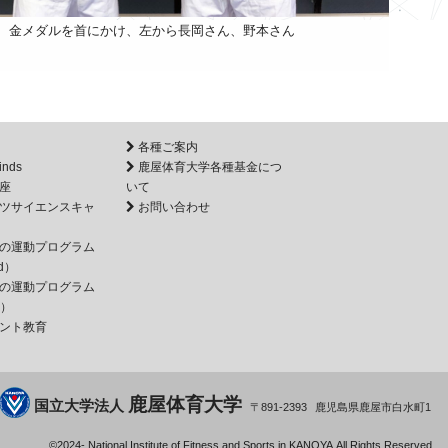
金メダルを首にかけ、左から長岡さん、野本さん
各種ご案内
inds
鹿屋体育大学各種基金につ
座
いて
ツサイエンスキャ
お問い合わせ
の運動プログラム
d）
の運動プログラム
e）
ント教育
鹿屋体育大学
国立大学法人
891-2393
鹿児島県
鹿屋市
白水町1
©2024-
National Institute of Fitness and Sports in KANOYA.
All Rights Reserved.