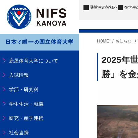
受験生
の皆様へ
在学生
HOME
お知らせ
2025
鹿屋体育大学について
勝」を金
入試情報
学部・研究科
学生生活・就職
研究・産学連携
社会連携