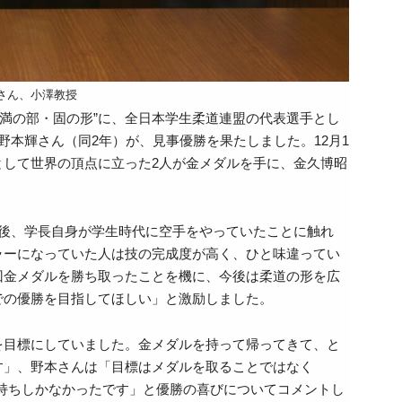
さん、小澤教授
歳未満の部・固の形”に、全日本学生柔道連盟の代表選手とし
本輝さん（同2年）が、見事優勝を果たしました。12月1
して世界の頂点に立った2人が金メダルを手に、金久博昭
後、学長自身が学生時代に空手をやっていたことに触れ
ラーになっていた人は技の完成度が高く、ひと味違ってい
回金メダルを勝ち取ったことを機に、今後は柔道の形を広
での優勝を目指してほしい」と激励しました。
を目標にしていました。金メダルを持って帰ってきて、と
す」、野本さんは「目標はメダルを取ることではなく
気持ちしかなかったです」と優勝の喜びについてコメントし