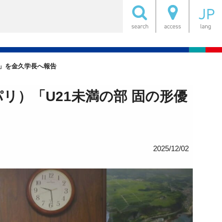
勝」を金久学長へ報告
リ）「U21未満の部 固の形優
2025/12/02