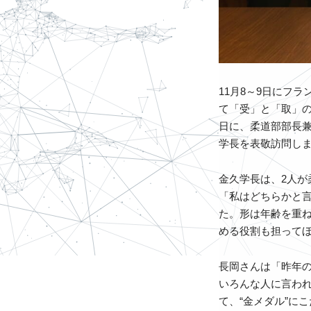
11月8～9日にフ
て「受」と「取」の
日に、柔道部部長
学長を表敬訪問し
金久学長は、2人
「私はどちらかと
た。形は年齢を重
める役割も担って
長岡さんは「昨年
いろんな人に言わ
て、“金メダル”に