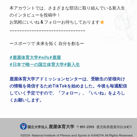
本アカウントでは、さまざまな部活に取り組んでいる新入生
のインタビューを投稿中！
お気軽にいいね & フォローお待ちしております
_______________________________
ースポーツで 未来を拓く 自分を創るー
#鹿屋体育大学
#nifs
#鹿屋
#日本で唯一の国立体育大学
#新入生
鹿屋体育大学アドミッションセンターは、受験生の皆様向け
の情報を発信するためTikTokを始めました。今後も毎週配信
していく予定ですので、「フォロー」、「いいね」をよろし
くお願いします。
鹿屋体育大学
国立大学法人
891-2393
鹿児島県
鹿屋市
白水町1
©2024-
National Institute of Fitness and Sports in KANOYA.
All Rights Reserved.