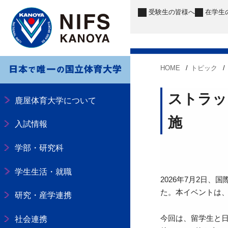
受験生
の皆様へ
在学生
HOME
トピック
ストラッ
鹿屋体育大学について
施
入試情報
学部・研究科
学生生活・就職
2026年7月2日
た。本イベントは
研究・産学連携
今回は、留学生と
社会連携