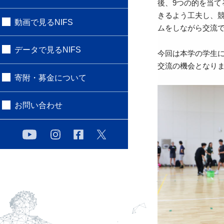
後、9つの的を当
きるよう工夫し、
動画で見るNIFS
ムをしながら交流
データで見るNIFS
今回は本学の学生
交流の機会となり
寄附・募金について
お問い合わせ