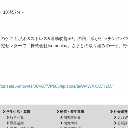
）19時57分～
のケア!肌荒れ&ストレス&運動改善SP」の回。爪がピッチング
究センターで「株式会社tsumeplus」さまとの取り組みの一部
）
/p/torisetsu-show/ts/J6MX7VP885/episode/te/W4WXXX9R2M/
学生生活・就職
研究・産学連携
社会連携
行事一覧
研究者紹介
BlueW
課外活動
研究情報
公開講