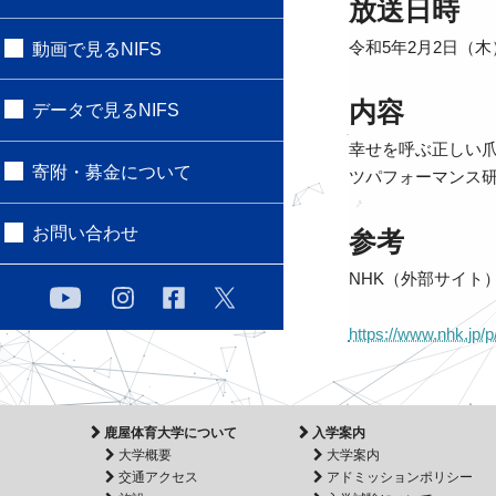
放送日時
令和5年2月2日（木
動画で見るNIFS
内容
データで見るNIFS
幸せを呼ぶ正しい爪
寄附・募金について
ツパフォーマンス研
お問い合わせ
参考
NHK（外部サイト
https://www.nhk.jp
鹿屋体育大学について
入学案内
大学概要
大学案内
交通アクセス
アドミッションポリシー