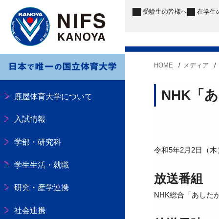
受験生
の皆様へ
在学生
HOME
メディア
NHK「
鹿屋体育大学について
入試情報
学部・研究科
令和5年2月2日（
学生生活・就職
放送番組
研究・産学連携
NHK総合「あした
社会連携