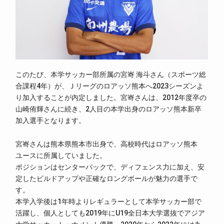
このたび、本学サッカー部所属の宮㟢 海斗さん（スポーツ総
合課程4年）が、Ｊリーグのロアッソ熊本へ2023シーズンよ
り加入することが内定しました。宮㟢さんは、2012年度卒の
山崎侑輝さんに続き、2人目の本学出身のロアッソ熊本新卒
加入選手となります。
宮㟢さんは熊本県熊本市出身で、高校時代はロアッソ熊本
ユースに所属していました。
ポジションはセンターバックで、ディフェンス力に加え、安
定したビルドアップや正確なロングボールが魅力の選手で
す。
本学入学後は1年時よりレギュラーとして本学サッカー部で
活躍し、個人としても2019年にU19全日本大学選抜でアジア