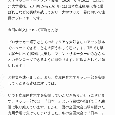
大学サッカートーナメント優勝、2020年から2022年には九
州大学選抜、2019年から2021年には国体鹿児島県代表に選
ばれるなどの実績を残しており、大学サッカー界において注
目のプレイヤーです。
今回の加入について宮㟢さんは
プロサッカー選手としてのキャリアを大好きなロアッソ熊本
でスタートできることを大変うれしく思います。1日でも早
く試合に出て勝利に貢献し、ファン・サポーターのみなさん
とカモンロッソできるように頑張ります。応援よろしくお願
いします！
と抱負を述べました。また、鹿屋体育大学サッカー部を応援
してくださる皆様に対しては、
いつも鹿屋体育大学を応援していただきありがとうございま
す。サッカー部では、『日本一』という目標を掲げて日々練
習に取り組んでいます。しかし、夏の全国大会出場を賭けた
九州予選で負けてしまいました。冬の全国大会で『日本一』