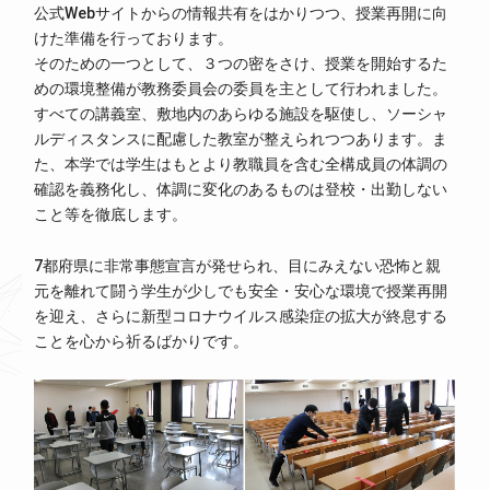
公式Webサイトからの情報共有をはかりつつ、授業再開に向
けた準備を行っております。
そのための一つとして、３つの密をさけ、授業を開始するた
めの環境整備が教務委員会の委員を主として行われました。
すべての講義室、敷地内のあらゆる施設を駆使し、ソーシャ
ルディスタンスに配慮した教室が整えられつつあります。ま
た、本学では学生はもとより教職員を含む全構成員の体調の
確認を義務化し、体調に変化のあるものは登校・出勤しない
こと等を徹底します。
7都府県に非常事態宣言が発せられ、目にみえない恐怖と親
元を離れて闘う学生が少しでも安全・安心な環境で授業再開
を迎え、さらに新型コロナウイルス感染症の拡大が終息する
ことを心から祈るばかりです。