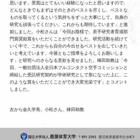
思います。受賞はとてもいい経験になったと思いますので、
どんなときでもまずはそのときのベストを尽くし、ベストな
ものを取ってくるという気持ちをずっと大事にして、自身の
研究も頑張ってください。これからも期待しています」と激
励しました。小松さんは「今回お陰様で、若手研究者育成部
門賞奨励賞をいただくことができました。研究活動を続けて
いく中で、これからも自分の今出せるベストを出していきた
いと考えています。今後ともご指導をよろしくお願いしま
す」と研究へのさらなる意欲を見せました。棟田助教は「今
回、一般社団法人全日本フルコンタクト空手コミッションと
締結した受託研究契約が学術研究として形になった上に、こ
のような賞をいただくことができ大変光栄です」とコメント
しました。
左から金久学長、小松さん、棟田助教
鹿屋体育大学
国立大学法人
891-2393
鹿児島県
鹿屋市
白水町1