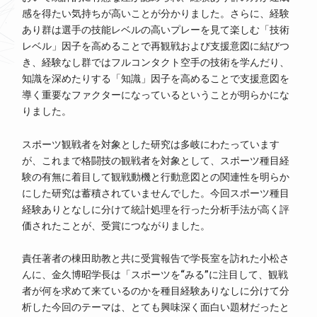
感を得たい気持ちが高いことが分かりました。さらに、経験
あり群は選手の技能レベルの高いプレーを見て楽しむ「技術
レベル」因子を高めることで再観戦および支援意図に結びつ
き、経験なし群ではフルコンタクト空手の技術を学んだり、
知識を深めたりする「知識」因子を高めることで支援意図を
導く重要なファクターになっているということが明らかにな
りました。
スポーツ観戦者を対象とした研究は多岐にわたっています
が、これまで格闘技の観戦者を対象として、スポーツ種目経
験の有無に着目して観戦動機と行動意図との関連性を明らか
にした研究は蓄積されていませんでした。今回スポーツ種目
経験ありとなしに分けて統計処理を行った分析手法が高く評
価されたことが、受賞につながりました。
責任著者の棟田助教と共に受賞報告で学長室を訪れた小松さ
んに、金久博昭学長は「スポーツを“みる”に注目して、観戦
者が何を求めて来ているのかを種目経験ありなしに分けて分
析した今回のテーマは、とても興味深く面白い題材だったと