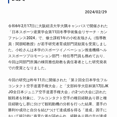
2024/02/29
令和6年2月17日に大阪経済大学大隅キャンパスで開催された
「日本スポーツ産業学会第11回冬季学術集会リサーチ・カン
ファレンス2024」で、修士課程1年の小松友哉さん（指導教
員：関朋昭教授）が若手研究者育成部門奨励賞を受賞しまし
た。小松さんは本学のスポーツイノベーション推進機構ヘル
ススポーツプロモーション部門・特任専門員も務めており、
今回は同部門所属の棟田雅也助教を責任著者とした研究発表
での受賞となりました。
今回の研究は昨年11月に開催された「第２回全日本学生フル
コンタクト空手道選手権大会」と「文部科学大臣杯第17回JK
JO全日本ジュニア空手道選手権大会」の2つの大会に訪れた
観戦者を対象に、フルコンタクト空手の種目経験あり群と種
目経験なし群に分けて観戦動機の分析を行った結果、選手の
勝利や成功と自分を結びつけて達成感を得る「達成」因子に
おいて統計的に有意な差が認められ、経験あり群の方が達成